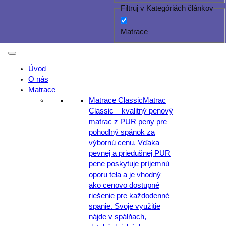
Filtruj v Kategóriách článkov
Matrace
Úvod
O nás
Matrace
Matrace Classic
Matrac
Classic – kvalitný penový
matrac z PUR peny pre
pohodlný spánok za
výbornú cenu. Vďaka
pevnej a priedušnej PUR
pene poskytuje príjemnú
oporu tela a je vhodný
ako cenovo dostupné
riešenie pre každodenné
spanie. Svoje využitie
nájde v spálňach,