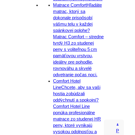
Matrace Comfort
Hľadáte
matrac, ktorý sa
dokonale prispôsobí
vášmu telu v každej
spánkovej polohe?
Matrac Comfort – stredne
tvrdý H3 zo studenej
peny s voliteľnou 5 cm
pamäťovou vrstvou,
ideálny pre pohodlie,
rovnováhu a skvelé
odvetranie počas noci.
Comfort Hotel
Line
Chcete, aby sa vaši
hostia zobúdzali
oddýchnutí a spokojní?
Comfort Hotel Line
ponúka profesionálne
matrace zo studenej HR
peny, ktoré vynikajú
P
vysokou odolnosťou a