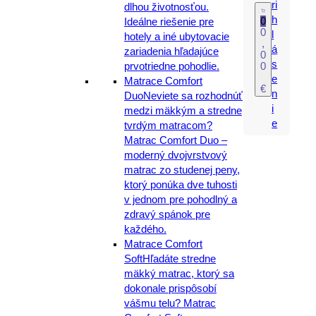
ri
dlhou životnosťou.
h
0
Ideálne riešenie pre
0
l
hotely a iné ubytovacie
,
á
zariadenia hľadajúce
0
s
prvotriedne pohodlie.
0
e
Matrace Comfort
€
n
Duo
Neviete sa rozhodnúť
i
medzi mäkkým a stredne
e
tvrdým matracom?
Matrac Comfort Duo –
moderný dvojvrstvový
matrac zo studenej peny,
ktorý ponúka dve tuhosti
v jednom pre pohodlný a
zdravý spánok pre
každého.
Matrace Comfort
Soft
Hľadáte stredne
mäkký matrac, ktorý sa
dokonale prispôsobí
vášmu telu? Matrac