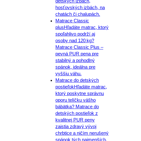
detských izbách,
hosťovských izbách, na
chatách či chalupách.
Matrace Classic
plus
Hľadáte matrac, ktorý
spoľahlivo podrží aj
osoby nad 120 kg?
Matrace Classic Plus –
pevná PUR pena pre
stabilný a pohodlný
spánok, ideálna pre
vyššiu váhu.
Matrace do detských
postieľok
Hľadáte matrac,
ktorý poskytne správnu
oporu telíčku vášho
bábätka? Matrace do
detských postieľok z
kvalitnej PUR peny
zaistia zdravý vývoj
chrbtice a ničím nerušený
spánok tých najmenších.