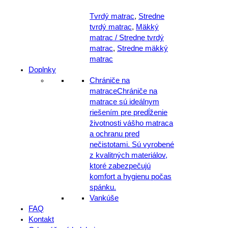
Tvrdý matrac
,
Stredne
tvrdý matrac
,
Mäkký
matrac / Stredne tvrdý
matrac
,
Stredne mäkký
matrac
Doplnky
Chrániče na
matrace
Chrániče na
matrace sú ideálnym
riešením pre predĺženie
životnosti vášho matraca
a ochranu pred
nečistotami. Sú vyrobené
z kvalitných materiálov,
ktoré zabezpečujú
komfort a hygienu počas
spánku.
Vankúše
FAQ
Kontakt