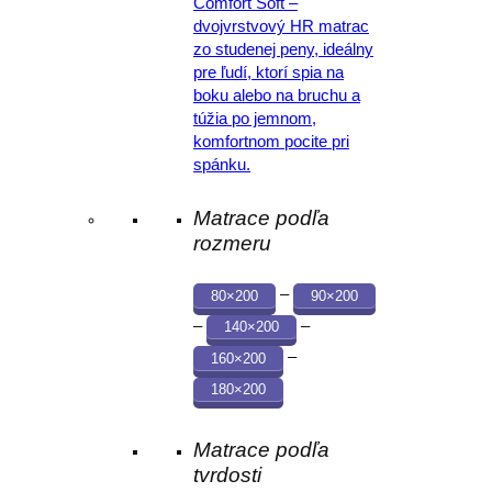
Comfort Soft –
dvojvrstvový HR matrac
zo studenej peny, ideálny
pre ľudí, ktorí spia na
boku alebo na bruchu a
túžia po jemnom,
komfortnom pocite pri
spánku.
Matrace podľa
rozmeru
–
80×200
90×200
–
–
140×200
–
160×200
180×200
Matrace podľa
tvrdosti