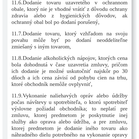
11.6.Dodanie tovaru uzavretého v ochrannom
obale, ktorý nie je vhodné vrátiť z dôvodu ochrany
zdravia alebo z hygienických dôvodov, ak
ochranný obal bol po dodaní porušený,
11.7.Dodanie tovaru, ktorý vzhľadom na svoju
povahu môže byť po dodaní neoddeliteľne
zmiešaný s iným tovarom,
11.8.Dodanie alkoholických nápojov, ktorých cena
bola dohodnutá v čase uzavretia zmluvy, pričom
ich dodanie je možné uskutočniť najskôr po 30
dňoch a ich cena závisí od pohybu cien na trhu,
ktoré obchodník nemôže ovplyvniť,
11.9.Vykonanie naliehavých opráv alebo údržby
počas návštevy u spotrebiteľa, o ktorú spotrebiteľ
výslovne požiadal obchodníka; to neplatí pre
zmluvu, ktorej predmetom je poskytnutie inej
služby ako oprava alebo údržba, a pre zmluvu,
ktorej predmetom je dodanie iného tovaru ako
náhradného dielu potrebného na vykonanie opravy