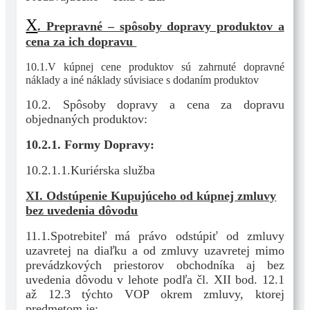
X
. Prepravné – spôsoby dopravy produktov a
cena za ich dopravu
10.1.V kúpnej cene produktov sú zahrnuté dopravné
náklady a iné náklady súvisiace s dodaním produktov
10.2. Spôsoby dopravy a cena za dopravu
objednaných produktov:
10.2.1. Formy Dopravy:
10.2.1.1.Kuriérska služba
XI. Odstúpenie Kupujúceho od kúpnej zmluvy
bez uvedenia dôvodu
11.1.Spotrebiteľ má právo odstúpiť od zmluvy
uzavretej na diaľku a od zmluvy uzavretej mimo
prevádzkových priestorov obchodníka aj bez
uvedenia dôvodu v lehote podľa čl. XII bod. 12.1
až 12.3 týchto VOP okrem zmluvy, ktorej
predmetom je: