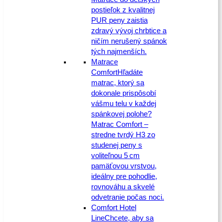
postieľok z kvalitnej
PUR peny zaistia
zdravý vývoj chrbtice a
ničím nerušený spánok
tých najmenších.
Matrace
Comfort
Hľadáte
matrac, ktorý sa
dokonale prispôsobí
vášmu telu v každej
spánkovej polohe?
Matrac Comfort –
stredne tvrdý H3 zo
studenej peny s
voliteľnou 5 cm
pamäťovou vrstvou,
ideálny pre pohodlie,
rovnováhu a skvelé
odvetranie počas noci.
Comfort Hotel
Line
Chcete, aby sa