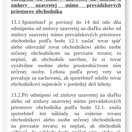
zmluvy uzavretej mimo prevádzkových
priestorov obchodníka
13.1.Spotrebiteľ je povinný do 14 dní odo dňa
odstúpenia od zmluvy uzavretej na diaľku alebo od
zmluvy uzavretej mimo prevádzkových priestorov
obchodníka podľa bodu 12.1 zaslať tovar späť
alebo odovzdať tovar obchodníkovi alebo osobe
určenej obchodníkom na prevzatie tovaru; to
neplatí, ak obchodník navrhne, že si tovar
vyzdvihne osobne alebo prostredníctvom ním
určenej osoby. Lehota podľa prvej vety sa
považuje za zachovanú, ak spotrebiteľ odošle tovar
obchodníkovi najneskôr v posledný deň lehoty.
13.2.Pri odstúpení od zmluvy uzavretej na diaľku
alebo od zmluvy uzavretej mimo prevádzkových
priestorov obchodníka podľa bodu 12.1. znáša
spotrebiteľ len náklady na vrátenie tovaru
obchodníkovi alebo osobe určenej obchodníkom
na prevzatie tovaru; to neplatí, ak obchodník