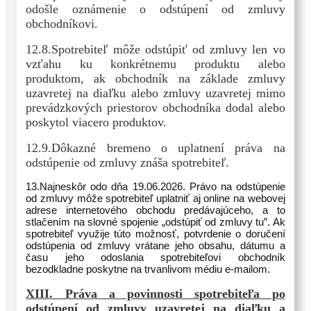
odošle oznámenie o odstúpení od zmluvy
obchodníkovi.
12.8.Spotrebiteľ môže odstúpiť od zmluvy len vo
vzťahu ku konkrétnemu produktu alebo
produktom, ak obchodník na základe zmluvy
uzavretej na diaľku alebo zmluvy uzavretej mimo
prevádzkových priestorov obchodníka dodal alebo
poskytol viacero produktov.
12.9.Dôkazné bremeno o uplatnení práva na
odstúpenie od zmluvy znáša spotrebiteľ.
13.Najneskôr odo dňa 19.06.2026. Právo na odstúpenie
od zmluvy môže spotrebiteľ uplatniť aj online na webovej
adrese internetového obchodu predávajúceho, a to
stlačením na slovné spojenie „odstúpiť od zmluvy tu”. Ak
spotrebiteľ využije túto možnosť, potvrdenie o doručení
odstúpenia od zmluvy vrátane jeho obsahu, dátumu a
času jeho odoslania spotrebiteľovi obchodník
bezodkladne poskytne na trvanlivom médiu e-mailom.
XIII. Práva a povinnosti spotrebiteľa po
odstúpení od zmluvy uzavretej na diaľku a