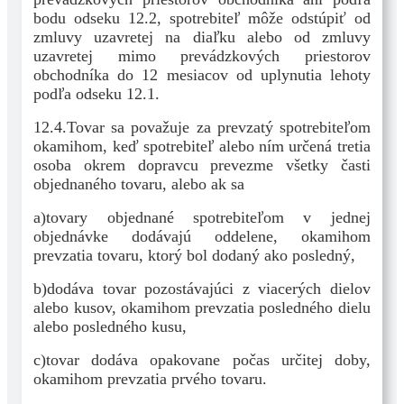
bodu odseku 12.2, spotrebiteľ môže odstúpiť od
zmluvy uzavretej na diaľku alebo od zmluvy
uzavretej mimo prevádzkových priestorov
obchodníka do 12 mesiacov od uplynutia lehoty
podľa odseku 12.1.
12.4.Tovar sa považuje za prevzatý spotrebiteľom
okamihom, keď spotrebiteľ alebo ním určená tretia
osoba okrem dopravcu prevezme všetky časti
objednaného tovaru, alebo ak sa
a)tovary objednané spotrebiteľom v jednej
objednávke dodávajú oddelene, okamihom
prevzatia tovaru, ktorý bol dodaný ako posledný,
b)dodáva tovar pozostávajúci z viacerých dielov
alebo kusov, okamihom prevzatia posledného dielu
alebo posledného kusu,
c)tovar dodáva opakovane počas určitej doby,
okamihom prevzatia prvého tovaru.