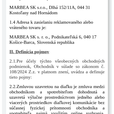
MARBEA SK s.r.o., Dlhá 152/11A, 044 31
Kostoľany nad Hornádom
1.4 Adresa k zasielaniu reklamovaného alebo
vráteného tovaru je:
MARBEA SK s. r. o., Podnikateľská 6, 040 17
Košice-Barca, Slovenská republika
II. Definícia pojmov
2.1.Pre účely týchto všeobecných obchodných
podmienok, Obchodník v súlade so zákonom č.
108/2024 Z.z. v platnom znení, uvádza a definuje
tieto pojmy:
2.2.Zmluvou uzavretou na diaľku je zmluva medzi
obchodníkom a spotrebiteľom dohodnutá a
uzavretá výlučne prostredníctvom jedného alebo
viacerých prostriedkov diaľkovej komunikácie bez
súčasnej fyzickej prítomnosti obchodníka a
spotrebiteľa, najmä využitím online rozhrania,