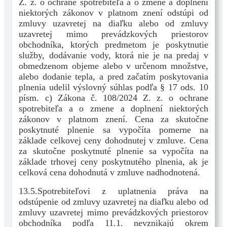
Z. z. o ochrane spotrebiteľa a o zmene a doplnení
niektorých zákonov v platnom znení odstúpi od
zmluvy uzavretej na diaľku alebo od zmluvy
uzavretej mimo prevádzkových priestorov
obchodníka, ktorých predmetom je poskytnutie
služby, dodávanie vody, ktorá nie je na predaj v
obmedzenom objeme alebo v určenom množstve,
alebo dodanie tepla, a pred začatím poskytovania
plnenia udelil výslovný súhlas podľa § 17 ods. 10
písm. c) Zákona č. 108/2024 Z. z. o ochrane
spotrebiteľa a o zmene a doplnení niektorých
zákonov v platnom znení. Cena za skutočne
poskytnuté plnenie sa vypočíta pomerne na
základe celkovej ceny dohodnutej v zmluve. Cena
za skutočne poskytnuté plnenie sa vypočíta na
základe trhovej ceny poskytnutého plnenia, ak je
celková cena dohodnutá v zmluve nadhodnotená.
13.5.Spotrebiteľovi z uplatnenia práva na
odstúpenie od zmluvy uzavretej na diaľku alebo od
zmluvy uzavretej mimo prevádzkových priestorov
obchodníka podľa 11.1. nevznikajú okrem