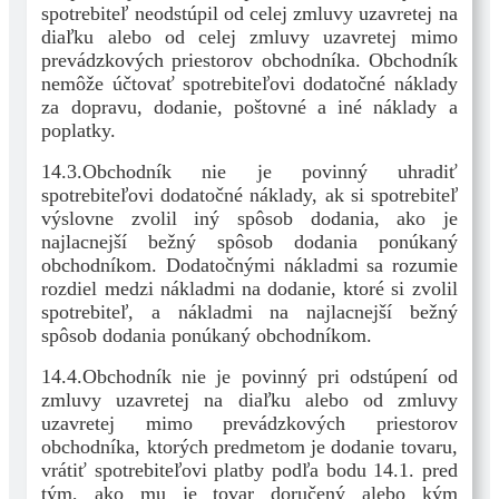
spotrebiteľ neodstúpil od celej zmluvy uzavretej na
diaľku alebo od celej zmluvy uzavretej mimo
prevádzkových priestorov obchodníka. Obchodník
nemôže účtovať spotrebiteľovi dodatočné náklady
za dopravu, dodanie, poštovné a iné náklady a
poplatky.
14.3.Obchodník nie je povinný uhradiť
spotrebiteľovi dodatočné náklady, ak si spotrebiteľ
výslovne zvolil iný spôsob dodania, ako je
najlacnejší bežný spôsob dodania ponúkaný
obchodníkom. Dodatočnými nákladmi sa rozumie
rozdiel medzi nákladmi na dodanie, ktoré si zvolil
spotrebiteľ, a nákladmi na najlacnejší bežný
spôsob dodania ponúkaný obchodníkom.
14.4.Obchodník nie je povinný pri odstúpení od
zmluvy uzavretej na diaľku alebo od zmluvy
uzavretej mimo prevádzkových priestorov
obchodníka, ktorých predmetom je dodanie tovaru,
vrátiť spotrebiteľovi platby podľa bodu 14.1. pred
tým, ako mu je tovar doručený alebo kým