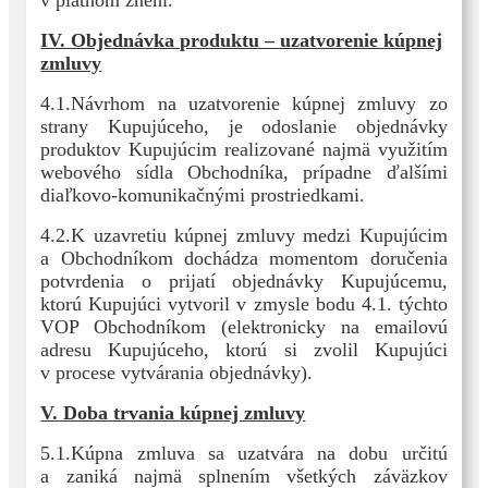
v platnom znení.
IV. Objednávka produktu – uzatvorenie kúpnej
zmluvy
4.1.Návrhom na uzatvorenie kúpnej zmluvy zo
strany Kupujúceho, je odoslanie objednávky
produktov Kupujúcim realizované najmä využitím
webového sídla Obchodníka, prípadne ďalšími
diaľkovo-komunikačnými prostriedkami.
4.2.K uzavretiu kúpnej zmluvy medzi Kupujúcim
a Obchodníkom dochádza momentom doručenia
potvrdenia o prijatí objednávky Kupujúcemu,
ktorú Kupujúci vytvoril v zmysle bodu 4.1. týchto
VOP Obchodníkom (elektronicky na emailovú
adresu Kupujúceho, ktorú si zvolil Kupujúci
v procese vytvárania objednávky).
V. Doba trvania kúpnej zmluvy
5.1.Kúpna zmluva sa uzatvára na dobu určitú
a zaniká najmä splnením všetkých záväzkov