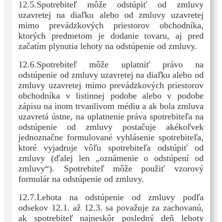
12.5.Spotrebiteľ môže odstúpiť od zmluvy
uzavretej na diaľku alebo od zmluvy uzavretej
mimo prevádzkových priestorov obchodníka,
ktorých predmetom je dodanie tovaru, aj pred
začatím plynutia lehoty na odstúpenie od zmluvy.
12.6.Spotrebiteľ môže uplatniť právo na
odstúpenie od zmluvy uzavretej na diaľku alebo od
zmluvy uzavretej mimo prevádzkových priestorov
obchodníka v listinnej podobe alebo v podobe
zápisu na inom trvanlivom médiu a ak bola zmluva
uzavretá ústne, na uplatnenie práva spotrebiteľa na
odstúpenie od zmluvy postačuje akékoľvek
jednoznačne formulované vyhlásenie spotrebiteľa,
ktoré vyjadruje vôľu spotrebiteľa odstúpiť od
zmluvy (ďalej len „oznámenie o odstúpení od
zmluvy“). Spotrebiteľ môže použiť vzorový
formulár na odstúpenie od zmluvy.
12.7.Lehota na odstúpenie od zmluvy podľa
odsekov 12.1. až 12.3. sa považuje za zachovanú,
ak spotrebiteľ najneskôr posledný deň lehoty