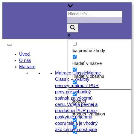
Prejsť
na
obsah
Iba presné zhody
Úvod
O nás
Hľadať v názve
Matrace
Matrace Classic
Matrac
Hľadať v obsahu
Classic – kvalitný
penový matrac z PUR
peny pre pohodlný
spánok za výbornú
product
cenu. Vďaka pevnej a
priedušnej PUR pene
product_variation
poskytuje príjemnú
oporu tela a je vhodný
ako cenovo dostupné