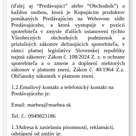
(ďalej aj “Predávajúci” alebo “Obchodník”) a
každou osobou, ktorá je Kupujúcim produktov
ponúkaných Predávajúcim na Webovom sídle
Predávajúceho, a ktorá vystupuje v pozícii
spotrebiteľa v zmysle ďalších ustanovení týchto
Všeobecných obchodných podmienok a
príslušných zákonov definujúcich spotrebiteľa, v
rámci platnej legislatívy Slovenskej republiky
najmä zákonov: Zákon č. 108/2024 Z. z. o ochrane
spotrebiteľa a o zmene a doplnení niektorých
zákonov v platnom znení, Zákon č. 40/1964 Z.z.
Občiansky zákonník v platnom znení.
1.2.Emailový kontakt a telefonický kontakt na
Predávajúceho je:
Email: marbea@marbea.sk
Tel. č.: 0949823186
1.3Adresa k zasielaniu písomností, reklamácií,
odstúpení od zmlúv je: