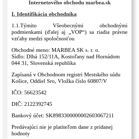
Internetového obchodu marbea.sk
I. Identifikácia obchodníka
1.1.Týmito Všeobecnými obchodnými
podmienkami (ďalej aj „VOP“) sa riadia právne
vzťahy medzi spoločnosťou
Obchodné meno: MARBEA SK s. r. o.
Sídlo: Dlhá 152/11A, Kostoľany nad Hornádom
044 31, Slovenská republika
Zapísaná v Obchodnom registri Mestského súdu
Košice, Oddiel Sro, Vložka číslo 60807/V
IČO: 56623542
DIČ: 2122392745
Bankový účet: SK8983300000002603067211
Predávajúci nie je platiteľom dane z pridanej
hodnoty