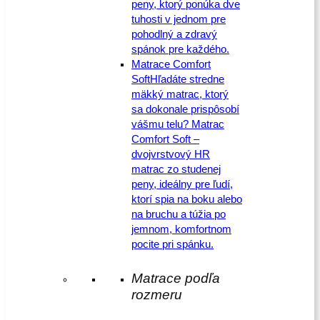
peny, ktorý ponúka dve
tuhosti v jednom pre
pohodlný a zdravý
spánok pre každého.
Matrace Comfort
Soft
Hľadáte stredne
mäkký matrac, ktorý
sa dokonale prispôsobí
vášmu telu? Matrac
Comfort Soft –
dvojvrstvový HR
matrac zo studenej
peny, ideálny pre ľudí,
ktorí spia na boku alebo
na bruchu a túžia po
jemnom, komfortnom
pocite pri spánku.
Matrace podľa
rozmeru