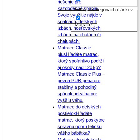
riešenie pre
každodenné spanie.
Filtruj v Kategóriách článkov
Svoje využitie nájde v
spálňach, detských
Matrace
izbách, hosťovských
izbách, na chatách či
chalupách.
Matrace Classic
plus
Hľadáte matrac,
ktorý spoľahlivo podrží
aj osoby nad 120 kg?
Matrace Classic Plus –
pevná PUR pena pre
stabilný a pohodlný
spánok, ideálna pre
vyššiu váhu.
Matrace do detských
postieľok
Hľadáte
matrac, ktorý poskytne
správnu oporu telíčku
vášho bábätka?
Matrace do detských