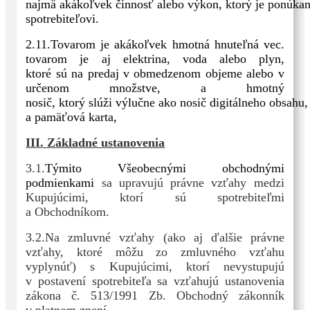
najmä akákoľvek
činnosť
alebo
výkon,
ktorý
je
ponúka
spotrebiteľovi.
2.11.Tovarom
je akákoľvek
hmotná
hnuteľná
vec.
tovarom
je
aj
elektrina,
voda
alebo
plyn,
ktoré
sú
na
predaj
v obmedzenom
objeme
alebo
v
určenom
množstve,
a hmotný
nosič,
ktorý
slúži
výlučne
ako
nosič
digitálneho
obsahu,
a pamäťová karta,
III. Základné ustanovenia
3.1.
Týmito Všeobecnými obchodnými
podmienkami
sa upravujú právne vzťahy medzi
Kupujúcimi, ktorí sú spotrebiteľmi
a Obchodníkom.
3.2.Na zmluvné vzťahy (ako aj ďalšie právne
vzťahy, ktoré môžu zo zmluvného vzťahu
vyplynúť) s Kupujúcimi, ktorí nevystupujú
v postavení spotrebiteľa sa vzťahujú ustanovenia
zákona č. 513/1991 Zb. Obchodný zákonník