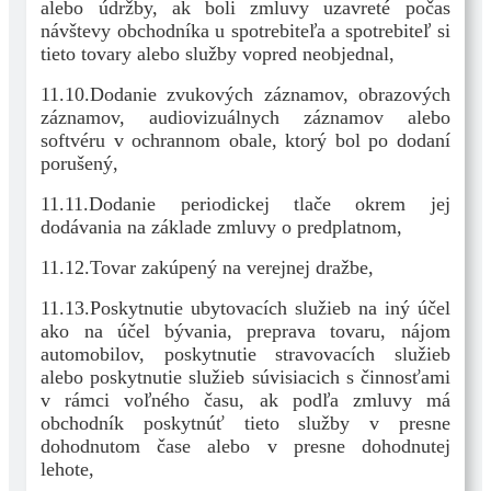
alebo údržby, ak boli zmluvy uzavreté počas
návštevy obchodníka u spotrebiteľa a spotrebiteľ si
tieto tovary alebo služby vopred neobjednal,
11.10.Dodanie zvukových záznamov, obrazových
záznamov, audiovizuálnych záznamov alebo
softvéru v ochrannom obale, ktorý bol po dodaní
porušený,
11.11.Dodanie periodickej tlače okrem jej
dodávania na základe zmluvy o predplatnom,
11.12.Tovar zakúpený na verejnej dražbe,
11.13.Poskytnutie ubytovacích služieb na iný účel
ako na účel bývania, preprava tovaru, nájom
automobilov, poskytnutie stravovacích služieb
alebo poskytnutie služieb súvisiacich s činnosťami
v rámci voľného času, ak podľa zmluvy má
obchodník poskytnúť tieto služby v presne
dohodnutom čase alebo v presne dohodnutej
lehote,