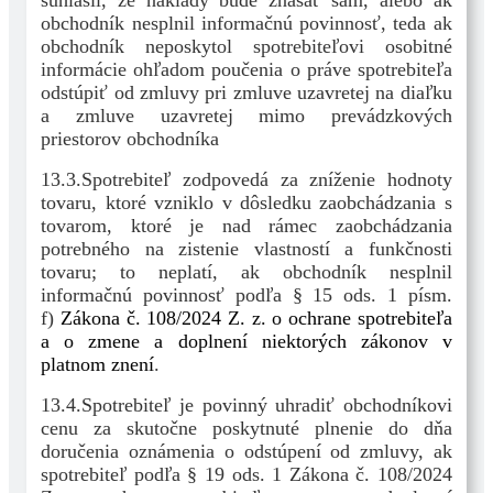
súhlasil, že náklady bude znášať sám, alebo ak
obchodník nesplnil informačnú povinnosť, teda ak
obchodník neposkytol spotrebiteľovi osobitné
informácie ohľadom poučenia o práve spotrebiteľa
odstúpiť od zmluvy pri zmluve uzavretej na diaľku
a zmluve uzavretej mimo prevádzkových
priestorov obchodníka
13.3.Spotrebiteľ zodpovedá za zníženie hodnoty
tovaru, ktoré vzniklo v dôsledku zaobchádzania s
tovarom, ktoré je nad rámec zaobchádzania
potrebného na zistenie vlastností a funkčnosti
tovaru; to neplatí, ak obchodník nesplnil
informačnú povinnosť podľa § 15 ods. 1 písm.
f)
Zákona č. 108/2024 Z. z. o ochrane spotrebiteľa
a o zmene a doplnení niektorých zákonov v
platnom znení
.
13.4.Spotrebiteľ je povinný uhradiť obchodníkovi
cenu za skutočne poskytnuté plnenie do dňa
doručenia oznámenia o odstúpení od zmluvy, ak
spotrebiteľ podľa § 19 ods. 1 Zákona č. 108/2024