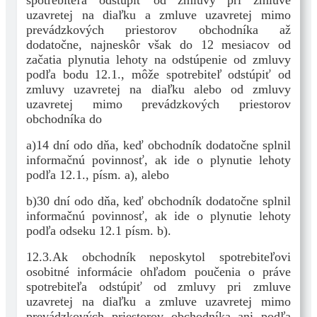
spotrebiteľa odstúpiť od zmluvy pri zmluve
uzavretej na diaľku a zmluve uzavretej mimo
prevádzkových priestorov obchodníka až
dodatočne, najneskôr však do 12 mesiacov od
začatia plynutia lehoty na odstúpenie od zmluvy
podľa bodu 12.1., môže spotrebiteľ odstúpiť od
zmluvy uzavretej na diaľku alebo od zmluvy
uzavretej mimo prevádzkových priestorov
obchodníka do
a)14 dní odo dňa, keď obchodník dodatočne splnil
informačnú povinnosť, ak ide o plynutie lehoty
podľa 12.1., písm. a), alebo
b)30 dní odo dňa, keď obchodník dodatočne splnil
informačnú povinnosť, ak ide o plynutie lehoty
podľa odseku 12.1 písm. b).
12.3.Ak obchodník neposkytol spotrebiteľovi
osobitné informácie ohľadom poučenia o práve
spotrebiteľa odstúpiť od zmluvy pri zmluve
uzavretej na diaľku a zmluve uzavretej mimo
prevádzkových priestorov obchodníka ani podľa