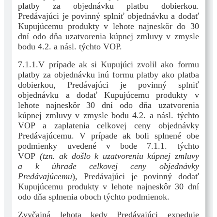
platby za objednávku platbu dobierkou.
Predávajúci je povinný splniť objednávku a dodať
Kupujúcemu produkty v lehote najneskôr do 30
dní odo dňa uzatvorenia kúpnej zmluvy v zmysle
bodu 4.2. a násl. týchto VOP.
7.1.1.V prípade ak si Kupujúci zvolil ako formu
platby za objednávku inú formu platby ako platba
dobierkou, Predávajúci je povinný splniť
objednávku a dodať Kupujúcemu produkty v
lehote najneskôr 30 dní odo dňa uzatvorenia
kúpnej zmluvy v zmysle bodu 4.2. a násl. týchto
VOP a zaplatenia celkovej ceny objednávky
Predávajúcemu. V prípade ak boli splnené obe
podmienky uvedené v bode 7.1.1. týchto
VOP
(tzn. ak došlo k uzatvoreniu kúpnej zmluvy
a k úhrade celkovej ceny objednávky
Predávajúcemu
), Predávajúci je povinný dodať
Kupujúcemu produkty v lehote najneskôr 30 dní
odo dňa splnenia oboch týchto podmienok.
Zvyčajná lehota kedy Predávajúci expeduje