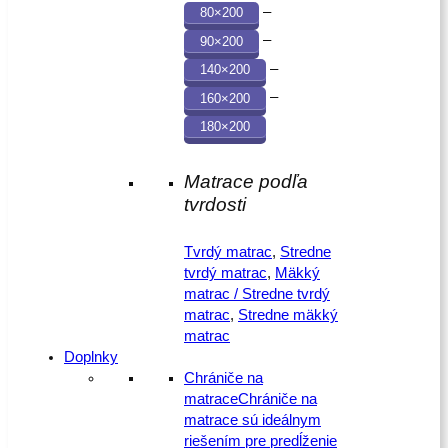
–
80×200
–
90×200
–
140×200
–
160×200
180×200
Matrace podľa
tvrdosti
Tvrdý matrac
,
Stredne
tvrdý matrac
,
Mäkký
matrac / Stredne tvrdý
matrac
,
Stredne mäkký
matrac
Doplnky
Chrániče na
matrace
Chrániče na
matrace sú ideálnym
riešením pre predĺženie