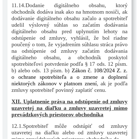
11.14.Dodanie digitálneho obsahu, ktorý
obchodník dodáva inak ako na hmotnom nosiči, ak
dodávanie digitálneho obsahu začalo a spotrebiteľ
udelil výslovný súhlas so začatím dodávania
digitálneho obsahu pred uplynutím lehoty na
odstúpenie od zmluvy, vyhlásil, že bol riadne
poučený o tom, že vyjadrením súhlasu stráca právo
na odstúpenie od zmluvy začatím dodávania
digitálneho obsahu, a obchodník poskytol
spotrebiteľovi potvrdenie podľa § 17 ods. 12 písm.
b) alebo ods. 13 písm. b)
Zákon č. 108/2024 Z. z.
o ochrane spotrebiteľa a o zmene a doplnení
niektorých zákonov v platnom znení
, ak je podľa
zmluvy spotrebiteľ povinný zaplatiť cenu.
XII.
Uplatnenie práva na odstúpenie od zmluvy
uzavretej na diaľku a zmluvy uzavretej mimo
prevádzkových priestorov obchodníka
12.1.Spotrebiteľ môže odstúpiť od zmluvy
uzavretej na diaľku alebo od zmluvy uzavretej