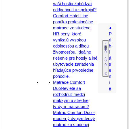
vaši hostia zobúdzali
oddýchnutí a spokojní?
Comfort Hotel Line
ponúka profesionálne
matrace zo studenej
HR peny, ktoré
P
vynikajú vysokou
ri
odolnosťou a dlhou
h
0
životnosťou. Ideálne
0
l
,
riešenie pre hotely a iné
á
0
ubytovacie zariadenia
s
0
hľadajúce prvotriedne
e
€
pohodlie.
n
Matrace Comfort
i
Duo
Neviete sa
e
rozhodnúť medzi
mäkkým a stredne
tvrdým matracom?
Matrac Comfort Duo –
moderný dvojvrstvový
matrac zo studenej