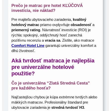
Prečo je matrac pre hotel KĽÚČOVÁ
investícia, nie náklad?
Pre majiteľa ubytovacieho zariadenia,
kvalitný
hotelový matrac
priamo ovplyvňuje
obsadenosť
a
priemerný rating
. Návratnosť investície (ROI) je
rýchla: spokojný, oddýchnutý hosť zanechá
pozitívnu recenziu a
vracia sa
. Zistite, ako matrace
Comfort Hotel Line
garantujú univerzálny komfort a
dlhú životnosť.
Aká tvrdosť matraca je najlepšia
pre univerzálne hotelové
použitie?
Čo je univerzálna “Zlatá Stredná Cesta”
pre každého hosťa?
Najčastejšou chybou je kúpa extrémne tvrdých alebo
mäkkých matracov. Profesionálny štandard pre
ubytovacie zariadenia je
stredná tvrdosť H3
.