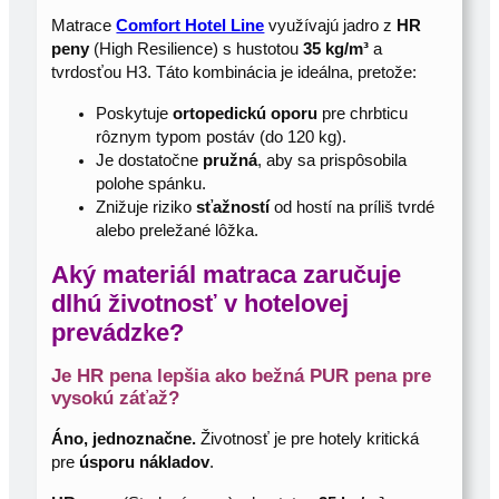
Matrace
Comfort Hotel Line
využívajú jadro z
HR
peny
(High Resilience) s hustotou
35 kg/m³
a
tvrdosťou H3. Táto kombinácia je ideálna, pretože:
Poskytuje
ortopedickú oporu
pre chrbticu
rôznym typom postáv (do 120 kg).
Je dostatočne
pružná
, aby sa prispôsobila
polohe spánku.
Znižuje riziko
sťažností
od hostí na príliš tvrdé
alebo preležané lôžka.
Aký materiál matraca zaručuje
dlhú životnosť v hotelovej
prevádzke?
Je HR pena lepšia ako bežná PUR pena pre
vysokú záťaž?
Áno, jednoznačne.
Životnosť je pre hotely kritická
pre
úsporu nákladov
.