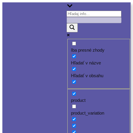
Prejsť
na
obsah
Iba presné zhody
Hľadať v názve
Hľadať v obsahu
product
product_variation