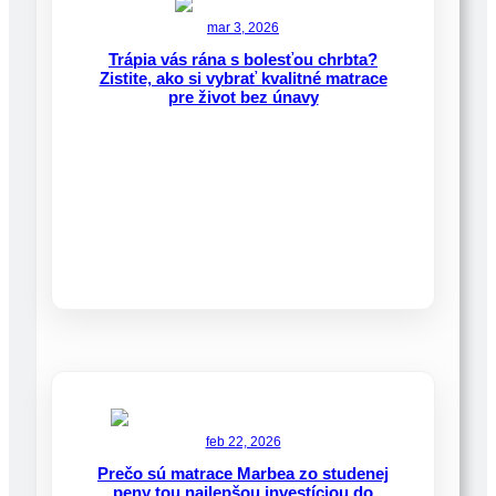
mar 3, 2026
Trápia vás rána s bolesťou chrbta?
Zistite, ako si vybrať kvalitné matrace
pre život bez únavy
feb 22, 2026
Prečo sú matrace Marbea zo studenej
peny tou najlepšou investíciou do