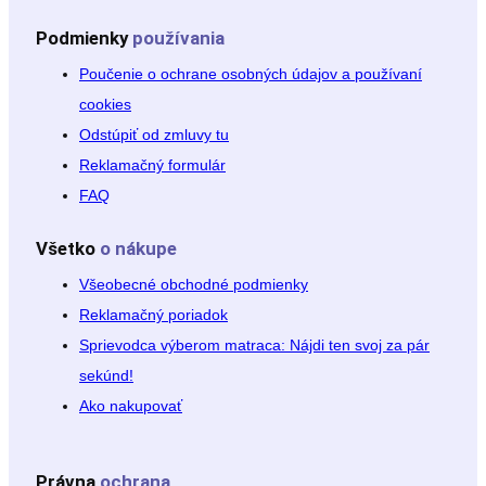
Podmienky
používania
Poučenie o ochrane osobných údajov a používaní
cookies
Odstúpiť od zmluvy tu
Reklamačný formulár
FAQ
Všetko
o nákupe
Všeobecné obchodné podmienky
Reklamačný poriadok
Sprievodca výberom matraca: Nájdi ten svoj za pár
sekúnd!
Ako nakupovať
Právna
ochrana