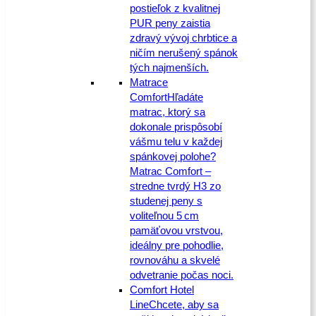
postieľok z kvalitnej
PUR peny zaistia
zdravý vývoj chrbtice a
ničím nerušený spánok
tých najmenších.
Matrace
Comfort
Hľadáte
matrac, ktorý sa
dokonale prispôsobí
vášmu telu v každej
spánkovej polohe?
Matrac Comfort –
stredne tvrdý H3 zo
studenej peny s
voliteľnou 5 cm
pamäťovou vrstvou,
ideálny pre pohodlie,
rovnováhu a skvelé
odvetranie počas noci.
Comfort Hotel
Line
Chcete, aby sa