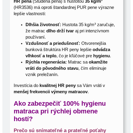
HR pena
(Studená pena) s hustotou
35 kg/m³
(HR3536) má oproti štandardnej PUR pene výrazne
lepšie vlastnosti:
Dlhšia životnosť:
Hustota 35 kg/m³ zaručuje,
že matrac
dlho drží tvar
aj pri intenzívnom
používaní.
Vzdušnosť a priedušnosť:
Otvorenejšia
bunková štruktúra HR peny lepšie
odvádza
vlhkosť a teplo
, čo je kľúčové pre
hygienu
.
Rýchla regenerácia:
Matrac sa
okamžite
vráti do pôvodného stavu
, čím eliminuje
vznik preležanín.
Investícia do
kvalitnej HR peny
sa Vám vráti v
menšej frekvencii výmeny matracov
.
Ako zabezpečiť 100% hygienu
matraca pri rýchlej obmene
hostí?
Prečo sú snímateľné a prateľné poťahy