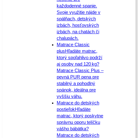
každodenné spanie.
Svoje využitie nájde v
spálňach, detských
izbách, hosťovských
izbách, na chatách či
chalupách.
Matrace Classic
plus
Hľadáte matrac,
ktorý spoľahlivo podrží
aj osoby nad 120 kg?
Matrace Classic Plus –
pevná PUR pena pre
stabilný a pohodlný
spánok, ideálna pre
vyššiu váhu.
Matrace do detských
postieľok
Hľadáte
matrac, ktorý poskytne
správnu oporu telíčku
vášho bábätka?
Matrace do detských