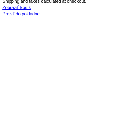
Produkty
Shipping and taxes calculated at checkout.
v
Zobraziť košík
Prejsť do pokladne
košíku