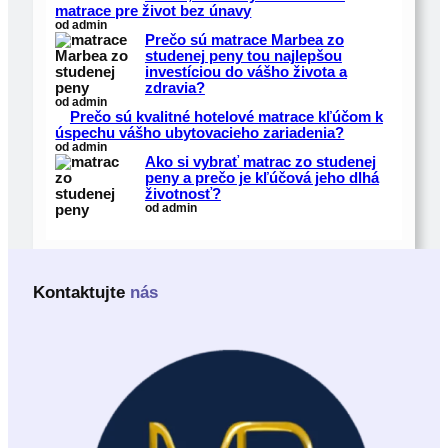
matrace pre život bez únavy
od admin
Prečo sú matrace Marbea zo
studenej peny tou najlepšou
investíciou do vášho života a
zdravia?
od admin
Prečo sú kvalitné hotelové matrace kľúčom k
úspechu vášho ubytovacieho zariadenia?
od admin
Ako si vybrať matrac zo studenej
peny a prečo je kľúčová jeho dlhá
životnosť?
od admin
Kontaktujte
nás