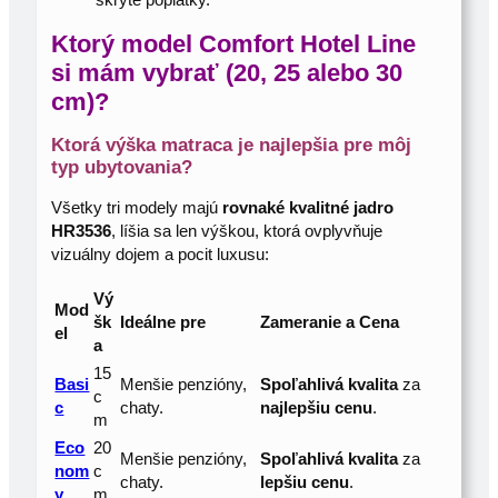
skryté poplatky.
Ktorý model Comfort Hotel Line
si mám vybrať (20, 25 alebo 30
cm)?
Ktorá výška matraca je najlepšia pre môj
typ ubytovania?
Všetky tri modely majú
rovnaké kvalitné jadro
HR3536
, líšia sa len výškou, ktorá ovplyvňuje
vizuálny dojem a pocit luxusu:
Vý
Mod
šk
Ideálne pre
Zameranie a Cena
el
a
15
Basi
Menšie penzióny,
Spoľahlivá kvalita
za
c
c
chaty.
najlepšiu cenu
.
m
Eco
20
Menšie penzióny,
Spoľahlivá kvalita
za
nom
c
chaty.
lepšiu cenu
.
y
m