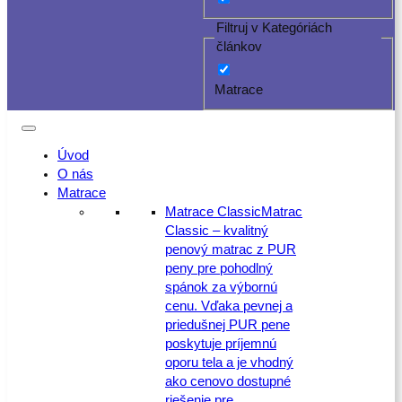
Filtruj v Kategóriách
článkov
Matrace
Úvod
O nás
Matrace
Matrace Classic
Matrac
Classic – kvalitný
penový matrac z PUR
peny pre pohodlný
spánok za výbornú
cenu. Vďaka pevnej a
priedušnej PUR pene
poskytuje príjemnú
oporu tela a je vhodný
ako cenovo dostupné
riešenie pre