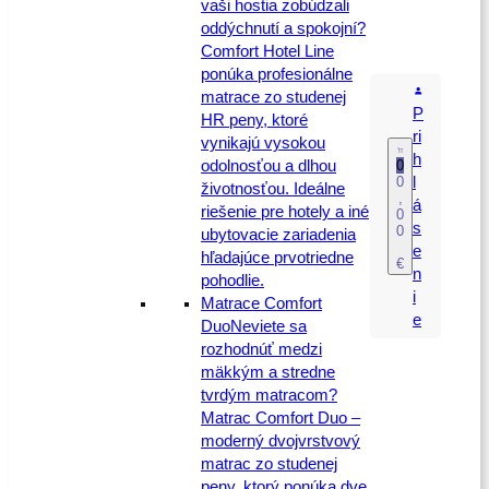
vaši hostia zobúdzali
oddýchnutí a spokojní?
Comfort Hotel Line
ponúka profesionálne
matrace zo studenej
P
HR peny, ktoré
ri
vynikajú vysokou
h
0
odolnosťou a dlhou
0
l
životnosťou. Ideálne
,
á
riešenie pre hotely a iné
0
s
0
ubytovacie zariadenia
e
hľadajúce prvotriedne
€
n
pohodlie.
i
Matrace Comfort
e
Duo
Neviete sa
rozhodnúť medzi
mäkkým a stredne
tvrdým matracom?
Matrac Comfort Duo –
moderný dvojvrstvový
matrac zo studenej
peny, ktorý ponúka dve