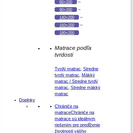
–
80×200
–
90×200
–
140×200
–
160×200
180×200
Matrace podľa
tvrdosti
Tvrdý matrac
,
Stredne
tvrdý matrac
,
Mäkký
matrac / Stredne tvrdý
matrac
,
Stredne mäkký
matrac
Doplnky
Chrániče na
matrace
Chrániče na
matrace sú ideálnym
riešením pre predĺženie
životnosti vášho