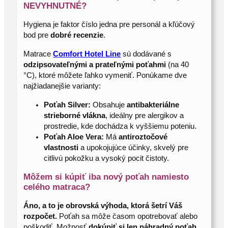
NEVYHNUTNÉ?
Hygiena je faktor číslo jedna pre personál a kľúčový
bod pre
dobré recenzie
.
Matrace
Comfort Hotel Line
sú dodávané s
odzipsovateľnými a prateľnými poťahmi
(na 40
°C), ktoré môžete ľahko vymeniť. Ponúkame dve
najžiadanejšie varianty:
Poťah Silver:
Obsahuje
antibakteriálne
strieborné vlákna
, ideálny pre alergikov a
prostredie, kde dochádza k vyššiemu poteniu.
Poťah Aloe Vera:
Má
antiroztočové
vlastnosti
a upokojujúce účinky, skvelý pre
citlivú pokožku a vysoký pocit čistoty.
Môžem si kúpiť iba nový poťah namiesto
celého matraca?
Áno, a to je obrovská výhoda, ktorá šetrí Váš
rozpočet.
Poťah sa môže časom opotrebovať alebo
poškodiť. Možnosť
dokúpiť si len náhradný poťah