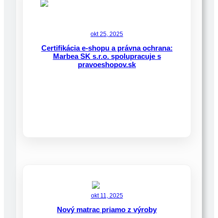
okt 25, 2025
Certifikácia e-shopu a právna ochrana:
Marbea SK s.r.o. spolupracuje s
pravoeshopov.sk
okt 11, 2025
Nový matrac priamo z výroby