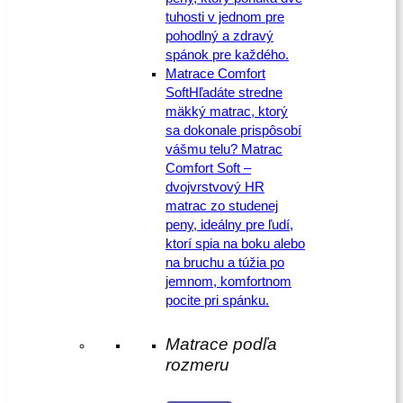
tuhosti v jednom pre
pohodlný a zdravý
spánok pre každého.
Matrace Comfort
Soft
Hľadáte stredne
mäkký matrac, ktorý
sa dokonale prispôsobí
vášmu telu? Matrac
Comfort Soft –
dvojvrstvový HR
matrac zo studenej
peny, ideálny pre ľudí,
ktorí spia na boku alebo
na bruchu a túžia po
jemnom, komfortnom
pocite pri spánku.
Matrace podľa
rozmeru