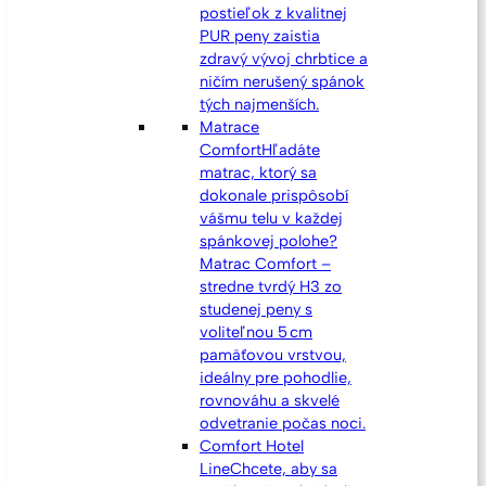
postieľok z kvalitnej
PUR peny zaistia
zdravý vývoj chrbtice a
ničím nerušený spánok
tých najmenších.
Matrace
Comfort
Hľadáte
matrac, ktorý sa
dokonale prispôsobí
vášmu telu v každej
spánkovej polohe?
Matrac Comfort –
stredne tvrdý H3 zo
studenej peny s
voliteľnou 5 cm
pamäťovou vrstvou,
ideálny pre pohodlie,
rovnováhu a skvelé
odvetranie počas noci.
Comfort Hotel
Line
Chcete, aby sa