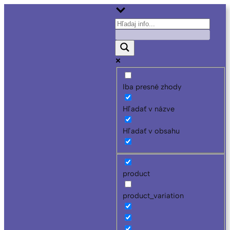
Iba presné zhody
Hľadať v názve
Hľadať v obsahu
product
product_variation