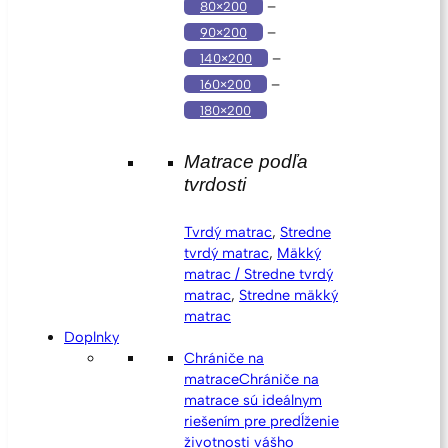
–
80×200
–
90×200
–
140×200
–
160×200
180×200
Matrace podľa
tvrdosti
Tvrdý matrac
,
Stredne
tvrdý matrac
,
Mäkký
matrac / Stredne tvrdý
matrac
,
Stredne mäkký
matrac
Doplnky
Chrániče na
matrace
Chrániče na
matrace sú ideálnym
riešením pre predĺženie
životnosti vášho