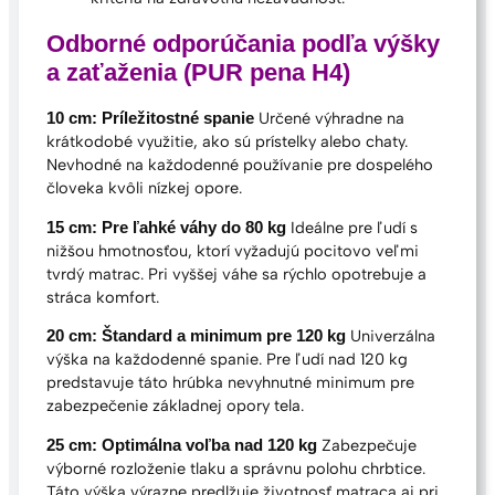
Odborné odporúčania podľa výšky
a zaťaženia (PUR pena H4)
Určené výhradne na
10 cm: Príležitostné spanie
krátkodobé využitie, ako sú prístelky alebo chaty.
Nevhodné na každodenné používanie pre dospelého
človeka kvôli nízkej opore.
Ideálne pre ľudí s
15 cm: Pre ľahké váhy do 80 kg
nižšou hmotnosťou, ktorí vyžadujú pocitovo veľmi
tvrdý matrac. Pri vyššej váhe sa rýchlo opotrebuje a
stráca komfort.
Univerzálna
20 cm: Štandard a minimum pre 120 kg
výška na každodenné spanie. Pre ľudí nad 120 kg
predstavuje táto hrúbka nevyhnutné minimum pre
zabezpečenie základnej opory tela.
Zabezpečuje
25 cm: Optimálna voľba nad 120 kg
výborné rozloženie tlaku a správnu polohu chrbtice.
Táto výška výrazne predlžuje životnosť matraca aj pri