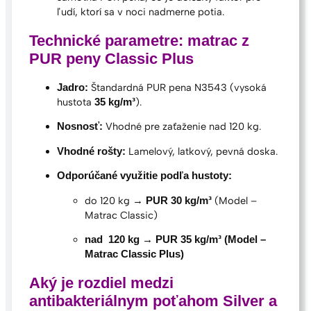
ľudí, ktorí sa v noci nadmerne potia.
Technické parametre: matrac z
PUR peny Classic Plus
Štandardná PUR pena N3543 (vysoká
Jadro:
hustota
).
35 kg/m³
Vhodné pre zaťaženie nad 120 kg.
Nosnosť:
Lamelový, latkový, pevná doska.
Vhodné rošty:
Odporúčané využitie podľa hustoty:
do 120 kg →
(Model –
PUR 30 kg/m³
Matrac Classic)
nad 120 kg → PUR 35 kg/m³ (Model –
Matrac Classic Plus)
Aký je rozdiel medzi
antibakteriálnym poťahom Silver a