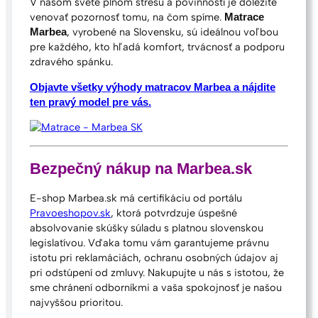
V našom svete plnom stresu a povinností je dôležité
venovať pozornosť tomu, na čom spíme.
Matrace
, vyrobené na Slovensku, sú ideálnou voľbou
Marbea
pre každého, kto hľadá komfort, trvácnosť a podporu
zdravého spánku.
Objavte všetky výhody matracov Marbea a nájdite
ten pravý model pre vás.
Bezpečný nákup na Marbea.sk
E-shop Marbea.sk má certifikáciu od portálu
Pravoeshopov.sk
, ktorá potvrdzuje úspešné
absolvovanie skúšky súladu s platnou slovenskou
legislatívou. Vďaka tomu vám garantujeme právnu
istotu pri reklamáciách, ochranu osobných údajov aj
pri odstúpení od zmluvy. Nakupujte u nás s istotou, že
sme chránení odborníkmi a vaša spokojnosť je našou
najvyššou prioritou.