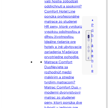
vaši hostia zobúdzali
oddýchnutí a spokojní?
Comfort Hotel Line
ponúka profesionálne
matrace zo studenej
P
HR peny, ktoré vynikajú
ri
vysokou odolnosťou a
h
dlhou životnosťou.
0
l
0
Ideálne riešenie pre
,
á
hotely a iné ubytovacie
0
s
0
zariadenia hľadajúce
e
prvotriedne pohodlie.
€
n
Matrace Comfort
i
Duo
Neviete sa
e
rozhodnúť medzi
mäkkým a stredne
tvrdým matracom?
Matrac Comfort Duo –
moderný dvojvrstvový
matrac zo studenej
peny, ktorý ponúka dve
tuhosti v jednom pre