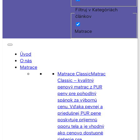
Filtruj v Kategóriách
článkov
Matrace
Úvod
O nás
Matrace
Matrace Classic
Matrac
Classic – kvalitný
penový matrac z PUR
peny pre pohodlný
spánok za výbornú
cenu. Vďaka pevnej a
priedušnej PUR pene
poskytuje príjemnú
oporu tela a je vhodný
ako cenovo dostupné
riešenie pre