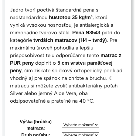
1
Jadro tvorí poctivá štandardná pena s
,
nadštandardnou
, ktorá
hustotou 35 kg/m³
0
vyniká vysokou nosnosťou, je antialergická a
0
mimoriadne tvarovo stála.
patrí do
Pena N3543
€
kategórie
. Pre
tvrdších matracov (H4 – tvrdý)
t
maximálnu úroveň pohodlia a lepšiu
h
prispôsobivosť telu odporúčame tento
matrac z
r
doplniť o
PUR peny
5 cm vrstvu pamäťovej
o
, čím získate špičkový ortopedický podklad
peny
u
vhodný aj pre spánok na chrbte a bruchu. K
g
matracu si môžete zvoliť antibakteriálny poťah
h
Silver alebo jemný Aloe Vera, oba
3
odzipsovateľné a prateľné na 40 °C.
0
1
,
Výška (hrúbka)
0
matraca:
0
Druh poťahu: