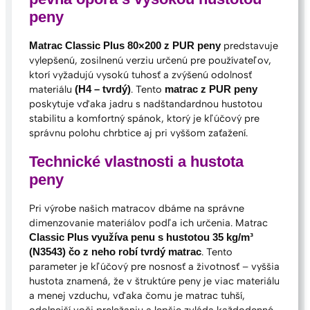
i
peny
c
p
predstavuje
Matrac Classic Plus 80×200 z PUR peny
l
vylepšenú, zosilnenú verziu určenú pre používateľov,
u
ktorí vyžadujú vysokú tuhosť a zvýšenú odolnosť
s
materiálu
. Tento
(H4 – tvrdý)
matrac z PUR peny
8
poskytuje vďaka jadru s nadštandardnou hustotou
0
stabilitu a komfortný spánok, ktorý je kľúčový pre
×
správnu polohu chrbtice aj pri vyššom zaťažení.
2
0
Technické vlastnosti a hustota
0
peny
Pri výrobe našich matracov dbáme na správne
dimenzovanie materiálov podľa ich určenia. Matrac
Classic Plus využíva penu s hustotou 35 kg/m³
. Tento
(N3543) čo z neho robí tvrdý matrac
parameter je kľúčový pre nosnosť a životnosť – vyššia
hustota znamená, že v štruktúre peny je viac materiálu
a menej vzduchu, vďaka čomu je matrac tuhší,
odolnejší voči preležaniu a lepšie zvláda každodenné