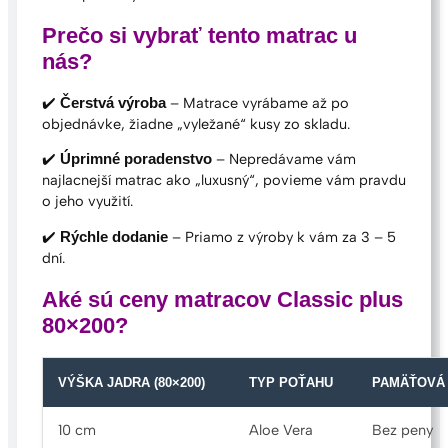
Prečo si vybrať tento matrac u
nás?
✔️
– Matrace vyrábame až po
Čerstvá výroba
objednávke, žiadne „vyležané“ kusy zo skladu.
✔️
– Nepredávame vám
Úprimné poradenstvo
najlacnejší matrac ako „luxusný“, povieme vám pravdu
o jeho využití.
✔️
– Priamo z výroby k vám za 3 – 5
Rýchle dodanie
dní.
Aké sú ceny matracov Classic plus
80×200?
VÝŠKA JADRA (80×200)
TYP POŤAHU
PAMÄŤOVÁ
10 cm
Aloe Vera
Bez peny