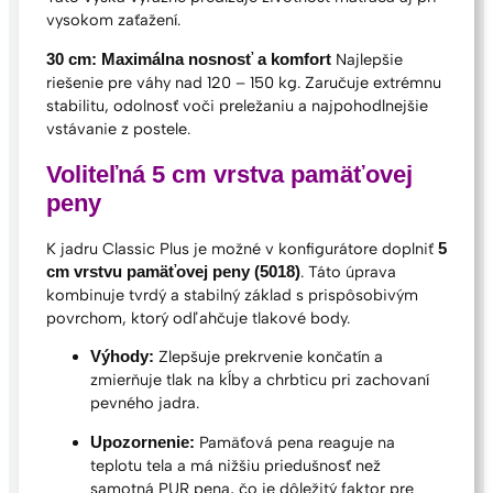
vysokom zaťažení.
Najlepšie
30 cm: Maximálna nosnosť a komfort
riešenie pre váhy nad 120 – 150 kg. Zaručuje extrémnu
stabilitu, odolnosť voči preležaniu a najpohodlnejšie
vstávanie z postele.
Voliteľná 5 cm vrstva pamäťovej
peny
K jadru Classic Plus je možné v konfigurátore doplniť
5
. Táto úprava
cm vrstvu pamäťovej peny (5018)
kombinuje tvrdý a stabilný základ s prispôsobivým
povrchom, ktorý odľahčuje tlakové body.
Zlepšuje prekrvenie končatín a
Výhody:
zmierňuje tlak na kĺby a chrbticu pri zachovaní
pevného jadra.
Pamäťová pena reaguje na
Upozornenie:
teplotu tela a má nižšiu priedušnosť než
samotná PUR pena, čo je dôležitý faktor pre