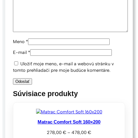
Meno
*
E-mail
*
Uložiť moje meno, e-mail a webovú stránku v
tomto prehliadači pre moje budúce komentáre.
Matrac Comfort Soft 160×200
Price
278,00
€
–
478,00
€