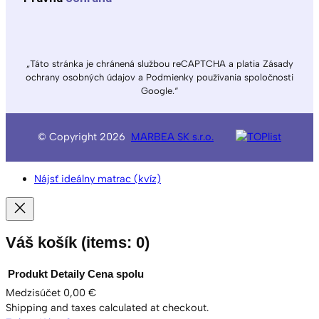
„Táto stránka je chránená službou reCAPTCHA a platia Zásady
ochrany osobných údajov a Podmienky používania spoločnosti
Google.“
© Copyright 2026
MARBEA SK s.r.o.
Nájsť ideálny matrac (kvíz)
Váš košík
(items: 0)
Produkt
Detaily
Cena spolu
Medzisúčet
0,00 €
Produkty
Shipping and taxes calculated at checkout.