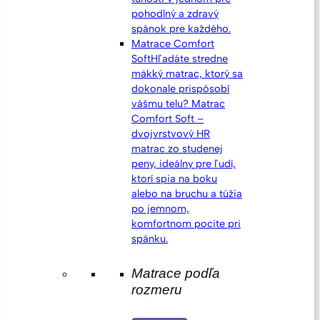
pohodlný a zdravý
spánok pre každého.
Matrace Comfort
Soft
Hľadáte stredne
mäkký matrac, ktorý sa
dokonale prispôsobí
vášmu telu? Matrac
Comfort Soft –
dvojvrstvový HR
matrac zo studenej
peny, ideálny pre ľudí,
ktorí spia na boku
alebo na bruchu a túžia
po jemnom,
komfortnom pocite pri
spánku.
Matrace podľa
rozmeru