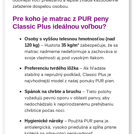
zaťaženie dospelou osobou.
Pre koho je matrac z PUR peny
Classic Plus ideálnou voľbou?
Osoby s vyššou telesnou hmotnosťou (nad
– Hustota
zabezpečuje, že sa
120 kg)
35 kg/m³
matrac nadmerne nedeformuje a zachováva si
svoje vlastnosti aj pod vysokým tlakom.
– Ak hľadáte
Preferenciu tvrdého lôžka
stabilný a nepružný podklad, Classic Plus je
najvhodnejší model z našej ponuky PUR pien.
– Tieto polohy
Spánok na chrbte a bruchu
vyžadujú pevnú oporu v oblasti panvy, aby
nedochádzalo k neprirodzenému prehýbaniu
chrbtice počas noci.
– Použitá PUR pena je
Hygienické nároky
antialergická, vysoko priedušná a spĺňa prísne
kritériá na zdravotnú nezávadnosť.