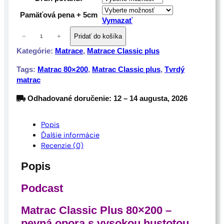
€
Pamäťová pena + 5cm
Vymazať
m
−
+
Pridať do košíka
n
Kategórie:
Matrace
, 
Matrace Classic plus
o
ž
Tags:
Matrac 80×200
, 
Matrac Classic plus
, 
Tvrdý
s
matrac
t
v
Odhadované doručenie: 12 – 14 augusta, 2026
o
M
Popis
a
Ďalšie informácie
t
Recenzie (0)
r
a
Popis
c
C
Podcast
l
a
Matrac Classic Plus 80×200 –
s
s
pevná opora s vysokou hustotou