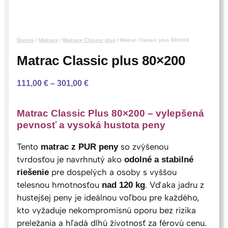
Domov
/
Matrace
/
Matrace Classic plus
/ Matrac Classic plus 80×200
Matrac Classic plus 80×200
P
111,00
€
–
301,00
€
r
i
Matrac Classic Plus 80×200 – vylepšená
c
pevnosť a vysoká hustota peny
e
r
Tento
so zvýšenou
matrac z PUR peny
a
tvrdosťou je navrhnutý ako
odolné a stabilné
n
pre dospelých a osoby s vyššou
riešenie
g
telesnou hmotnosťou
. Vďaka jadru z
nad 120 kg
e
hustejšej peny je ideálnou voľbou pre každého,
:
kto vyžaduje nekompromisnú oporu bez rizika
1
preležania a hľadá dlhú životnosť za férovú cenu.
1