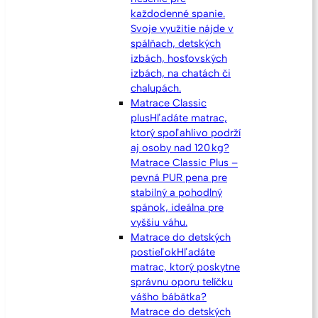
každodenné spanie.
Svoje využitie nájde v
spálňach, detských
izbách, hosťovských
izbách, na chatách či
chalupách.
Matrace Classic
plus
Hľadáte matrac,
ktorý spoľahlivo podrží
aj osoby nad 120 kg?
Matrace Classic Plus –
pevná PUR pena pre
stabilný a pohodlný
spánok, ideálna pre
vyššiu váhu.
Matrace do detských
postieľok
Hľadáte
matrac, ktorý poskytne
správnu oporu telíčku
vášho bábätka?
Matrace do detských