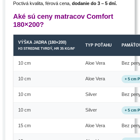
Poctivá kvalita, férová cena,
dodanie do 3 – 5 dní.
Aké sú ceny matracov Comfort
180×200?
VÝŠKA JADRA (180×200)
TYP POŤAHU
PAMÄŤO
H3 STREDNE TVRDÝ, HR 35 KG/M³
10 cm
Aloe Vera
Bez pen
10 cm
Aloe Vera
+ 5 cm 
10 cm
Silver
Bez pen
10 cm
Silver
+ 5 cm 
15 cm
Aloe Vera
Bez pen