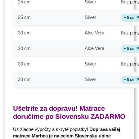
25 cm
Silver
Bez pen
25 cm
Silver
+ 5 cm 
30 cm
Aloe Vera
Bez pen
30 cm
Aloe Vera
+ 5 cm 
30 cm
Silver
Bez pen
30 cm
Silver
+ 5 cm 
Ušetrite za dopravu! Matrace
doručíme po Slovensku ZADARMO
Už žiadne výpočty a skryté poplatky!
Doprava vašej
matrace Marbea je na celom Slovensku úplne