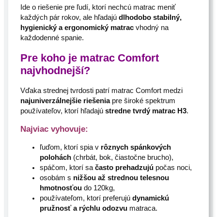
Ide o riešenie pre ľudí, ktorí nechcú matrac meniť
každých pár rokov, ale hľadajú
dlhodobo stabilný,
hygienický a ergonomický matrac
vhodný na
každodenné spanie.
Pre koho je matrac Comfort
najvhodnejší?
Vďaka strednej tvrdosti patrí matrac Comfort medzi
najuniverzálnejšie riešenia
pre široké spektrum
používateľov, ktorí hľadajú
stredne tvrdý matrac H3
.
Najviac vyhovuje:
ľuďom, ktorí spia v
rôznych spánkových
polohách
(chrbát, bok, čiastočne brucho),
spáčom, ktorí sa
často prehadzujú
počas noci,
osobám s
nižšou až strednou telesnou
hmotnosťou
do 120kg,
používateľom, ktorí preferujú
dynamickú
pružnosť a rýchlu odozvu
matraca.