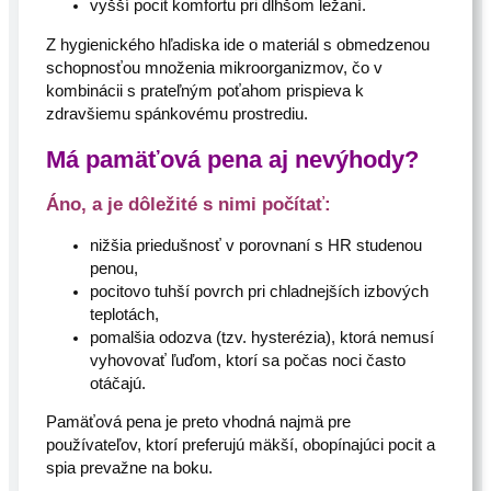
vyšší pocit komfortu pri dlhšom ležaní.
Z hygienického hľadiska ide o materiál s obmedzenou
schopnosťou množenia mikroorganizmov, čo v
kombinácii s prateľným poťahom prispieva k
zdravšiemu spánkovému prostrediu.
Má pamäťová pena aj nevýhody?
Áno, a je dôležité s nimi počítať:
nižšia priedušnosť v porovnaní s HR studenou
penou,
pocitovo tuhší povrch pri chladnejších izbových
teplotách,
pomalšia odozva (tzv. hysterézia), ktorá nemusí
vyhovovať ľuďom, ktorí sa počas noci často
otáčajú.
Pamäťová pena je preto vhodná najmä pre
používateľov, ktorí preferujú mäkší, obopínajúci pocit a
spia prevažne na boku.