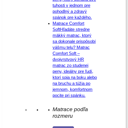
tuhosti v jednom pre
pohodlný a zdravý
spánok pre každého.
Matrace Comfort
Soft
Hľadáte stredne
mäkký matrac, ktorý
sa dokonale prispôsobí
vášmu telu? Matrac
Comfort Soft –
dvojvrstvový HR
matrac zo studenej
peny, ideálny pre ľudí,
ktorí spia na boku alebo
na bruchu a túžia po
jemnom, komfortnom
pocite pri spánku.
Matrace podľa
rozmeru