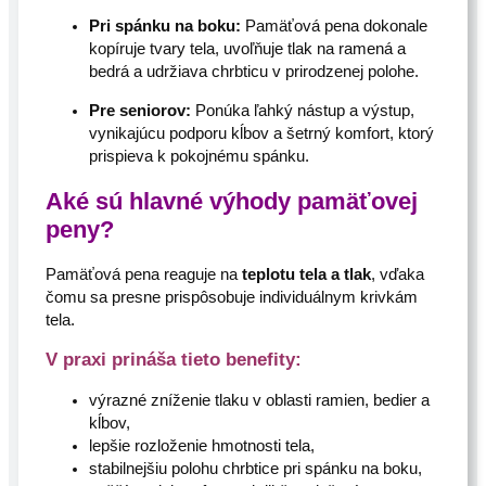
Pri spánku na boku:
Pamäťová pena dokonale
kopíruje tvary tela, uvoľňuje tlak na ramená a
bedrá a udržiava chrbticu v prirodzenej polohe.
Pre seniorov:
Ponúka ľahký nástup a výstup,
vynikajúcu podporu kĺbov a šetrný komfort, ktorý
prispieva k pokojnému spánku.
Aké sú hlavné výhody pamäťovej
peny?
Pamäťová pena reaguje na
teplotu tela a tlak
, vďaka
čomu sa presne prispôsobuje individuálnym krivkám
tela.
V praxi prináša tieto benefity:
výrazné zníženie tlaku v oblasti ramien, bedier a
kĺbov,
lepšie rozloženie hmotnosti tela,
stabilnejšiu polohu chrbtice pri spánku na boku,