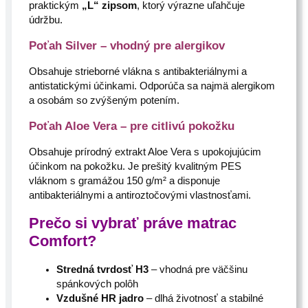
praktickým
„L“ zipsom
, ktorý výrazne uľahčuje
údržbu.
Poťah Silver – vhodný pre alergikov
Obsahuje strieborné vlákna s antibakteriálnymi a
antistatickými účinkami. Odporúča sa najmä alergikom
a osobám so zvýšeným potením.
Poťah Aloe Vera – pre citlivú pokožku
Obsahuje prírodný extrakt Aloe Vera s upokojujúcim
účinkom na pokožku. Je prešitý kvalitným PES
vláknom s gramážou 150 g/m² a disponuje
antibakteriálnymi a antiroztočovými vlastnosťami.
Prečo si vybrať práve matrac
Comfort?
Stredná tvrdosť H3
– vhodná pre väčšinu
spánkových polôh
Vzdušné HR jadro
– dlhá životnosť a stabilné