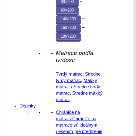
–
80×200
–
90×200
–
140×200
–
160×200
180×200
Matrace podľa
tvrdosti
Tvrdý matrac
,
Stredne
tvrdý matrac
,
Mäkký
matrac / Stredne tvrdý
matrac
,
Stredne mäkký
matrac
Doplnky
Chrániče na
matrace
Chrániče na
matrace sú ideálnym
riešením pre predĺženie