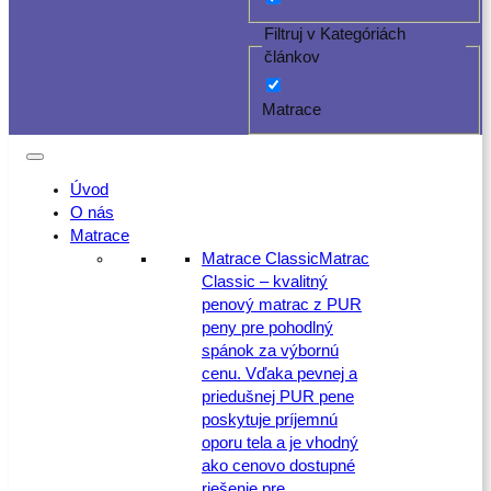
Filtruj v Kategóriách
článkov
Matrace
Úvod
O nás
Matrace
Matrace Classic
Matrac
Classic – kvalitný
penový matrac z PUR
peny pre pohodlný
spánok za výbornú
cenu. Vďaka pevnej a
priedušnej PUR pene
poskytuje príjemnú
oporu tela a je vhodný
ako cenovo dostupné
riešenie pre