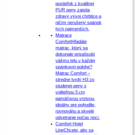
postieľok z kvalitnej
PUR peny zaistia
zdravý vývoj chrbtice a
ničím nerušený spánok
tých najmenších.
Matrace
Comfort
Hľadáte
matrac, ktorý sa
dokonale prispôsobí
vášmu telu v každej
spánkovej polohe?
Matrac Comfort –
stredne tvrdý H3 zo
studenej peny s
voliteľnou 5 cm
pamäťovou vrstvou,
ideálny pre pohodlie,
rovnováhu a skvelé
odvetranie počas noci.
Comfort Hotel
Line
Chcete, aby sa