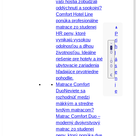
vaši hostia zobúdzali
oddýchnutí a spokojní?
Comfort Hotel Line
ponúka profesionálne
matrace zo studenej
HR peny, ktoré
P
vynikajú vysokou
ri
odolnosťou a dlhou
h
0
životnosťou. Ideálne
0
l
,
riešenie pre hotely a iné
á
0
ubytovacie zariadenia
s
0
hľadajúce prvotriedne
e
€
pohodlie.
n
Matrace Comfort
i
Duo
Neviete sa
e
rozhodnúť medzi
mäkkým a stredne
tvrdým matracom?
Matrac Comfort Duo –
moderný dvojvrstvový
matrac zo studenej
peny, ktorý ponúka dve