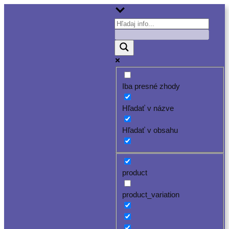
Iba presné zhody
Hľadať v názve
Hľadať v obsahu
product
product_variation