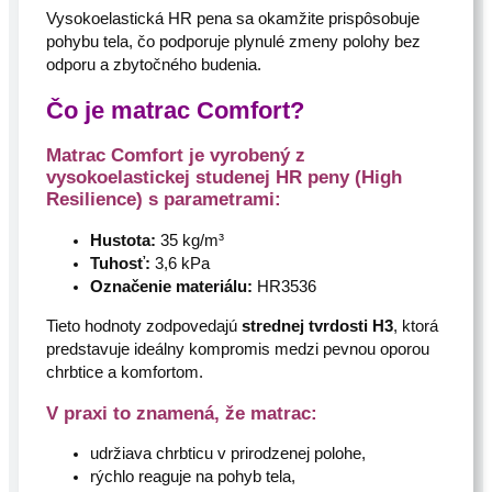
Vysokoelastická HR pena sa okamžite prispôsobuje
pohybu tela, čo podporuje plynulé zmeny polohy bez
odporu a zbytočného budenia.
Čo je matrac Comfort?
Matrac Comfort je vyrobený z
vysokoelastickej studenej HR peny (High
Resilience) s parametrami:
Hustota:
35 kg/m³
Tuhosť:
3,6 kPa
Označenie materiálu:
HR3536
Tieto hodnoty zodpovedajú
strednej tvrdosti H3
, ktorá
predstavuje ideálny kompromis medzi pevnou oporou
chrbtice a komfortom.
V praxi to znamená, že matrac:
udržiava chrbticu v prirodzenej polohe,
rýchlo reaguje na pohyb tela,