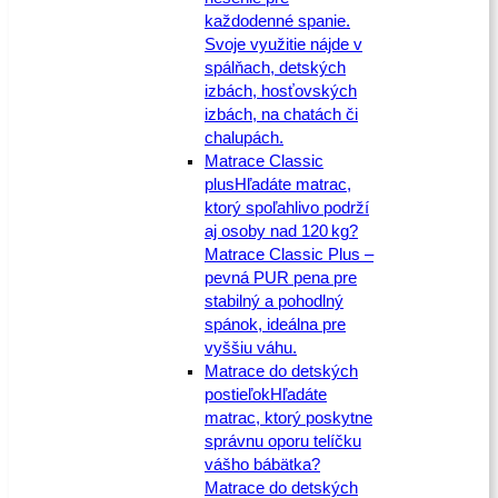
každodenné spanie.
Svoje využitie nájde v
spálňach, detských
izbách, hosťovských
izbách, na chatách či
chalupách.
Matrace Classic
plus
Hľadáte matrac,
ktorý spoľahlivo podrží
aj osoby nad 120 kg?
Matrace Classic Plus –
pevná PUR pena pre
stabilný a pohodlný
spánok, ideálna pre
vyššiu váhu.
Matrace do detských
postieľok
Hľadáte
matrac, ktorý poskytne
správnu oporu telíčku
vášho bábätka?
Matrace do detských