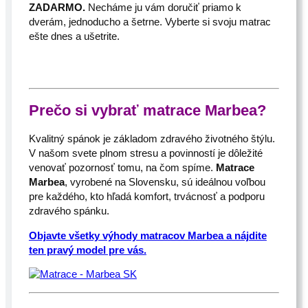
ZADARMO.
Necháme ju vám doručiť priamo k
dverám, jednoducho a šetrne. Vyberte si svoju matrac
ešte dnes a ušetrite.
Prečo si vybrať matrace Marbea?
Kvalitný spánok je základom zdravého životného štýlu.
V našom svete plnom stresu a povinností je dôležité
venovať pozornosť tomu, na čom spíme.
Matrace
Marbea
, vyrobené na Slovensku, sú ideálnou voľbou
pre každého, kto hľadá komfort, trvácnosť a podporu
zdravého spánku.
Objavte všetky výhody matracov Marbea a nájdite
ten pravý model pre vás.