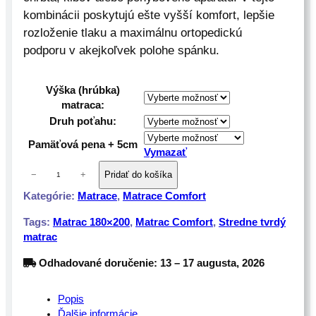
0
kombinácii poskytujú ešte vyšší komfort, lepšie
rozloženie tlaku a maximálnu ortopedickú
€
podporu v akejkoľvek polohe spánku.
Výška (hrúbka)
matraca:
Druh poťahu:
Pamäťová pena + 5cm
Vymazať
m
−
+
Pridať do košíka
n
Kategórie:
Matrace
, 
Matrace Comfort
o
ž
Tags:
Matrac 180×200
, 
Matrac Comfort
, 
Stredne tvrdý
s
matrac
t
v
Odhadované doručenie: 13 – 17 augusta, 2026
o
M
Popis
a
Ďalšie informácie
t