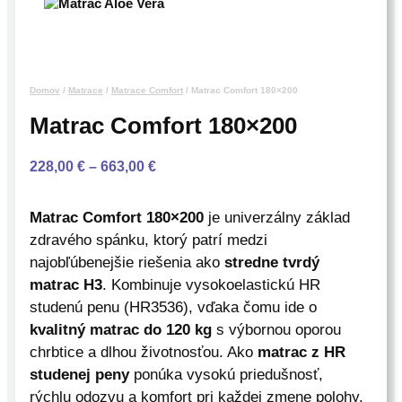
Domov
/
Matrace
/
Matrace Comfort
/ Matrac Comfort 180×200
Matrac Comfort 180×200
P
228,00
€
–
663,00
€
r
i
Matrac Comfort 180×200
je univerzálny základ
c
zdravého spánku, ktorý patrí medzi
e
najobľúbenejšie riešenia ako
stredne tvrdý
r
matrac H3
. Kombinuje vysokoelastickú HR
a
studenú penu (HR3536), vďaka čomu ide o
n
kvalitný matrac do 120 kg
s výbornou oporou
g
chrbtice a dlhou životnosťou. Ako
matrac z HR
e
:
studenej peny
ponúka vysokú priedušnosť,
2
rýchlu odozvu a komfort pri každej zmene polohy.