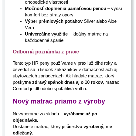
ortopedické vlastnosti
Možnosť doplnenia pamäťovou penou
– vyšší
komfort bez straty opory
Výber prémiových poťahov
Silver alebo Aloe
Vera
Univerzálne využitie
– ideálny matrac na
každodenné spanie
Odborná poznámka z praxe
Tento typ HR peny používame v praxi už dlhé roky a
osvedčil sa u tisícok zákazníkov v domácnostiach aj
ubytovacích zariadeniach. Ak hľadáte matrac, ktorý
poskytne
zdravý spánok dnes aj o 10 rokov
, matrac
Comfort je dlhodobo spoľahlivá voľba.
Nový matrac priamo z výroby
Nevyberáme zo skladu –
vyrábame až po
objednávke.
Dostanete matrac, ktorý je
čerstvo vyrobený, nie
odležaný
.