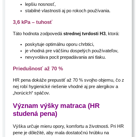
lepšiu nosnosť,
stabilné vlastnosti aj po rokoch používania.
3,6 kPa – tuhosť
Táto hodnota zodpovedá
strednej tvrdosti H3
, ktorá:
poskytuje optimálnu oporu chrbtici,
je vhodná pre väčšinu dospelých používateľov,
nevyvoláva pocit prepadávania ani tlaku.
Priedušnosť až 70 %
HR pena dokáže prepustiť až 70 % svojho objemu, čo z
nej robí hygienické riešenie vhodné aj pre alergikov a
„horúcich“ spáčov.
Význam výšky matraca (HR
studená pena)
Výška určuje mieru opory, komfortu a životnosti. Pri HR
pene je dôležité, aby mala dostatočnú hrúbku na