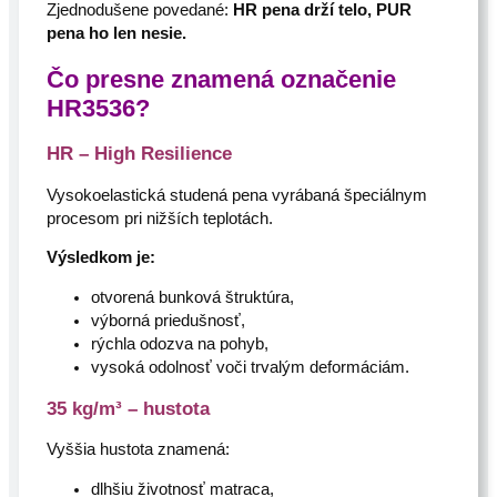
Zjednodušene povedané:
HR pena drží telo, PUR
pena ho len nesie.
Čo presne znamená označenie
HR3536?
HR – High Resilience
Vysokoelastická studená pena vyrábaná špeciálnym
procesom pri nižších teplotách.
Výsledkom je:
otvorená bunková štruktúra,
výborná priedušnosť,
rýchla odozva na pohyb,
vysoká odolnosť voči trvalým deformáciám.
35 kg/m³ – hustota
Vyššia hustota znamená:
dlhšiu životnosť matraca,