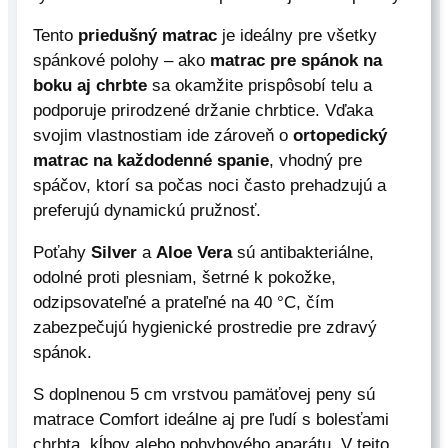
2
Tento
priedušný matrac
je ideálny pre všetky
8
,
spánkové polohy – ako
matrac pre spánok na
0
boku aj chrbte
sa okamžite prispôsobí telu a
0
podporuje prirodzené držanie chrbtice. Vďaka
svojim vlastnostiam ide zároveň o
ortopedický
€
matrac na každodenné spanie
, vhodný pre
t
spáčov, ktorí sa počas noci často prehadzujú a
h
preferujú dynamickú pružnosť.
r
o
Poťahy
Silver
a
Aloe Vera
sú antibakteriálne,
u
odolné proti plesniam, šetrné k pokožke,
g
odzipsovateľné a prateľné na 40 °C, čím
h
zabezpečujú hygienické prostredie pre zdravý
6
spánok.
6
3
S doplnenou 5 cm vrstvou pamäťovej peny sú
,
matrace Comfort ideálne aj pre ľudí s bolesťami
0
chrbta, kĺbov alebo pohybového aparátu. V tejto