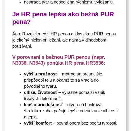
nestráca tvar a nepodlieha rýchlemu vyležaniu.
Je HR pena lepšia ako bežná PUR
pena?
Áno. Rozdiel medzi HR penou a klasickou PUR penou
je citeľný nielen pri ležaní, ale najmä v dlhodobom
používaní.
V porovnaní s bežnou PUR penou (napr.
N3038, N3543) ponúka HR pena HR3536:
vyššiu pružnosť
– matrac sa presnejšie
prispôsobí telu a okamžite sa vracia do
pôvodného tvaru,
dlhšiu životnosť
– výrazne pomalší vznik
trvalých deformácií,
lepšiu priedušnosť
– otvorená bunková
štruktúra zabezpečuje lepšie odvádzanie vlhkosti
a tepla,
vyšší komfort
– pevná opora bez pocitu tvrdosti.