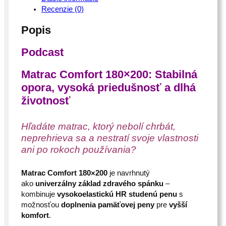
Recenzie (0)
r
a
Popis
c
C
Podcast
o
m
Matrac Comfort 180×200: Stabilná
f
o
opora, vysoká priedušnosť a dlhá
r
životnosť
t
1
Hľadáte matrac, ktorý nebolí chrbát,
8
neprehrieva sa a nestratí svoje vlastnosti
0
×
ani po rokoch používania?
2
0
Matrac Comfort 180×200
je navrhnutý
0
ako
univerzálny základ
zdravého spánku
–
kombinuje
vysokoelastickú HR studenú penu
s
možnosťou
doplnenia pamäťovej peny
pre
vyšší
komfort
.