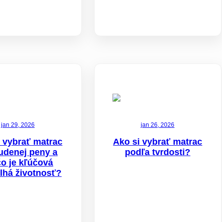
jan 29, 2026
jan 26, 2026
 vybrať matrac
Ako si vybrať matrac
tudenej peny a
podľa tvrdosti?
čo je kľúčová
dlhá životnosť?