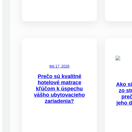
feb 17, 2026
Prečo sú kvalitné
hotelové matrace
Ako si
kľúčom k úspechu
zo s
vášho ubytovacieho
pre
zariadenia?
jeho 