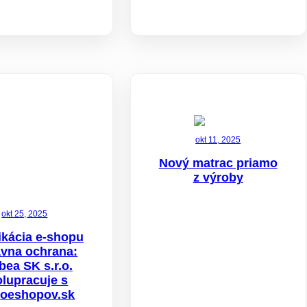
okt 11, 2025
Nový matrac priamo
z výroby
okt 25, 2025
fikácia e-shopu
ávna ochrana:
bea SK s.r.o.
lupracuje s
voeshopov.sk