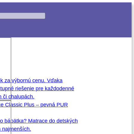
ok za výbornú cenu. Vďaka
stupné riešenie pre každodenné
h či chalupách.
ace Classic Plus – pevná PUR
šho bábätka? Matrace do detských
h najmenších.