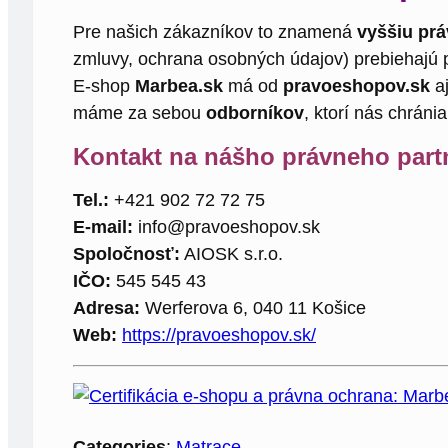
Pre našich zákazníkov to znamená
vyššiu prá
zmluvy, ochrana osobných údajov) prebiehajú 
E-shop
Marbea.sk
má od
pravoeshopov.sk
a
máme za sebou
odborníkov
, ktorí nás chráni
Kontakt na nášho právneho part
Tel.:
+421 902 72 72 75
E-mail:
info@pravoeshopov.sk
Spoločnosť:
AIOSK s.r.o.
IČO:
545 545 43
Adresa:
Werferova 6, 040 11 Košice
Web:
https://pravoeshopov.sk/
Categories
:
Matrace