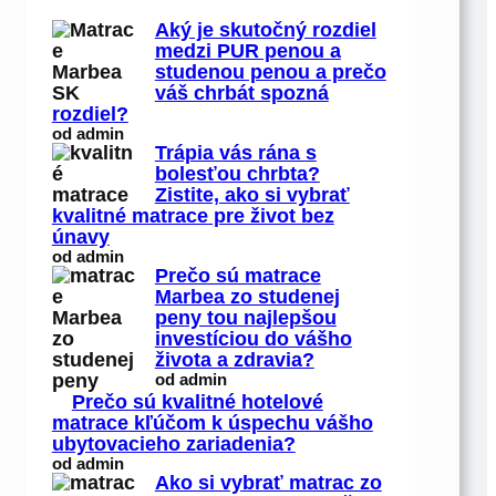
Aký je skutočný rozdiel
medzi PUR penou a
studenou penou a prečo
váš chrbát spozná
rozdiel?
od admin
Trápia vás rána s
bolesťou chrbta?
Zistite, ako si vybrať
kvalitné matrace pre život bez
únavy
od admin
Prečo sú matrace
Marbea zo studenej
peny tou najlepšou
investíciou do vášho
života a zdravia?
od admin
Prečo sú kvalitné hotelové
matrace kľúčom k úspechu vášho
ubytovacieho zariadenia?
od admin
Ako si vybrať matrac zo