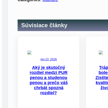
Súvisiace články
jún 23, 2026
Aký je skutočný
Tráp
rozdiel medzi PUR
bole
penou a studenou
Zistit
penou a prečo váš
kvali
chrbát spozná
živ
rozdiel?