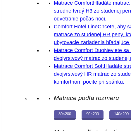
Matrace Comfort
Hľadáte matrac,
stredne tvrdý H3 zo studenej pen
odvetranie počas noci.
Comfort Hotel Line
Chcete, aby s
matrace zo studenej HR peny, kto
ubytovacie zariadenia hľadajúce 
Matrace Comfort Duo
Neviete sa
dvojvrstvový matrac zo studenej
Matrace Comfort Soft
Hľadáte str
dvojvrstvový HR matrac zo studen
komfortnom pocite pri spánku.
Matrace podľa rozmeru
–
–
80×200
90×200
140×200