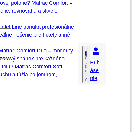
kovej polohe? Matrac Comfort –
dlie, rovnováhu a skvelé
Hotel Line ponúka profesionálne
kov
álne riešenie pre hotely a iné
 Matrac Comfort Duo – moderný
0
0
a zdravý spánok pre každého.
Prihl
,
 telu? Matrac Comfort Soft –
0
áse
0
ruchu a túžia po jemnom,
nie
€