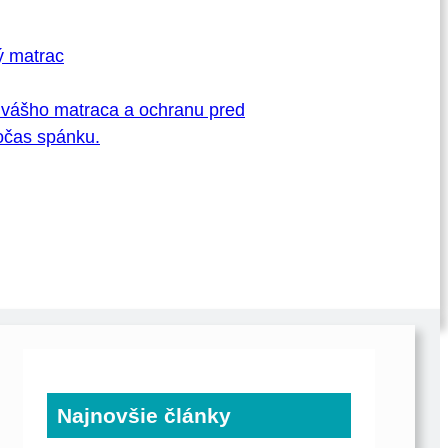
ý matrac
i vášho matraca a ochranu pred
počas spánku.
Najnovšie články