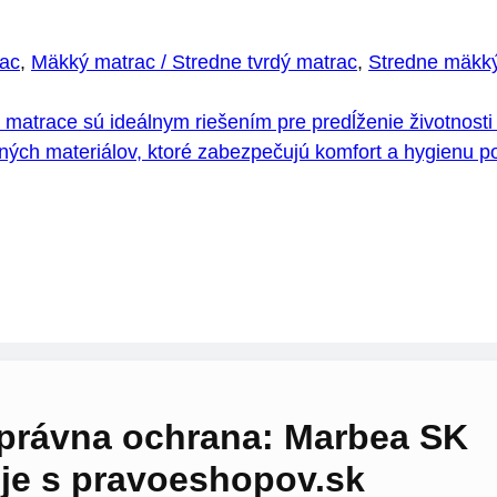
rac
,
Mäkký matrac / Stredne tvrdý matrac
,
Stredne mäkk
 matrace sú ideálnym riešením pre predĺženie životnost
tných materiálov, ktoré zabezpečujú komfort a hygienu 
a právna ochrana: Marbea SK
uje s pravoeshopov.sk