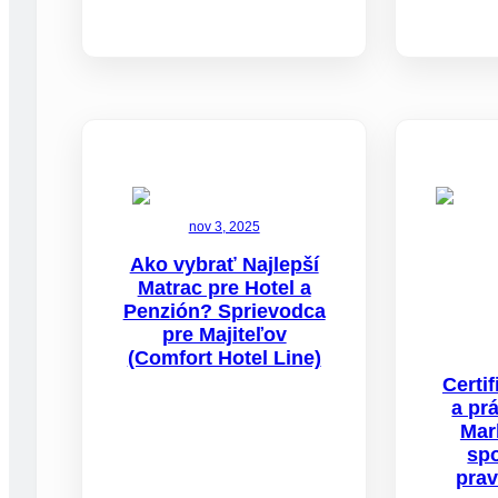
nov 3, 2025
Ako vybrať Najlepší
Matrac pre Hotel a
Penzión? Sprievodca
pre Majiteľov
(Comfort Hotel Line)
Certi
a pr
Mar
spo
pra