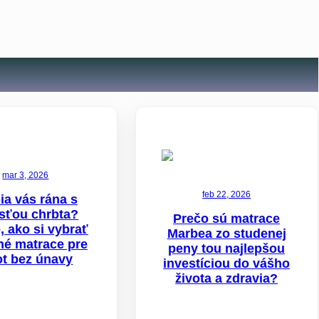
mar 3, 2026
feb 22, 2026
ia vás rána s
sťou chrbta?
Prečo sú matrace
e, ako si vybrať
Marbea zo studenej
tné matrace pre
peny tou najlepšou
ot bez únavy
investíciou do vášho
života a zdravia?