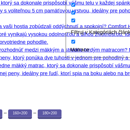
 ktorý sa dokonale prispôsobí vášmu telu v každej spán
y s voliteľnou 5 cm pamäťovou vrstvou, ideálny pre poho
a vaši hostia zobúdzali oddýchnutí a spokojní? Comfort 
Filtruj v Kategóriách člán
ré vynikajú vysokou odolnosťou a dlhou životnosťou. Ide
prvotriedne pohodlie.
Matrace
 rozhodnúť medzi mäkkým a stredne tvrdým matracom?
 peny, ktorý ponúka dve tuhosti v jednom pre pohodlný 
edne mäkký matrac, ktorý sa dokonale prispôsobí vášmu
ej peny, ideálny pre ľudí, ktorí spia na boku alebo na b
–
–
160×200
180×200