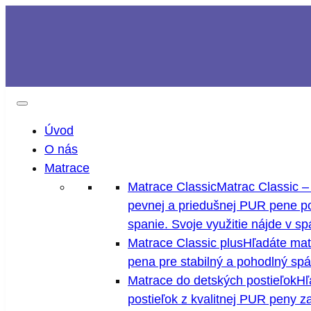
Prejsť
na
obsah
Úvod
O nás
Matrace
Matrace Classic
Matrac Classic 
pevnej a priedušnej PUR pene po
spanie. Svoje využitie nájde v s
Matrace Classic plus
Hľadáte mat
pena pre stabilný a pohodlný spá
Matrace do detských postieľok
Hľ
postieľok z kvalitnej PUR peny z