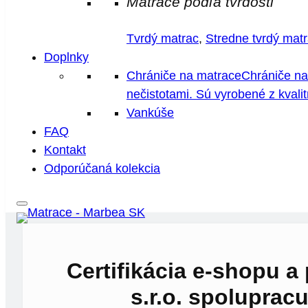
Matrace podľa tvrdosti
Tvrdý matrac
,
Stredne tvrdý mat
Doplnky
Chrániče na matrace
Chrániče na
nečistotami. Sú vyrobené z kvali
Vankúše
FAQ
Kontakt
Odporúčaná kolekcia
Certifikácia e-shopu 
s.r.o. spoluprac