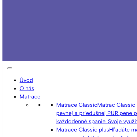
Úvod
O nás
Matrace
Matrace Classic
Matrac Classic
pevnej a priedušnej PUR pene p
každodenné spanie. Svoje využit
Matrace Classic plus
Hľadáte ma