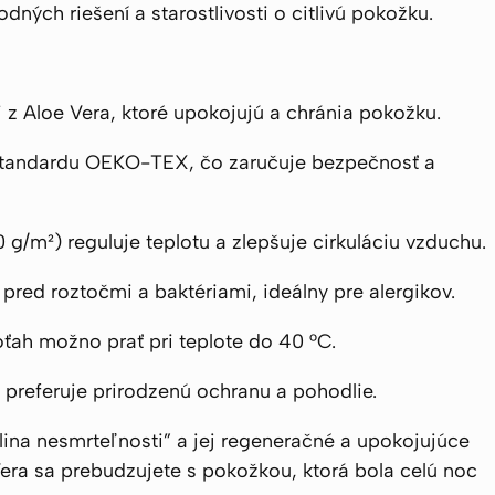
odných riešení a starostlivosti o citlivú pokožku.
z Aloe Vera, ktoré upokojujú a chránia pokožku.
tandardu OEKO-TEX, čo zaručuje bezpečnosť a
 g/m²) reguluje teplotu a zlepšuje cirkuláciu vzduchu.
pred roztočmi a baktériami, ideálny pre alergikov.
ah možno prať pri teplote do 40 °C.
 preferuje prirodzenú ochranu a pohodlie.
lina nesmrteľnosti” a jej regeneračné a upokojujúce
era sa prebudzujete s pokožkou, ktorá bola celú noc