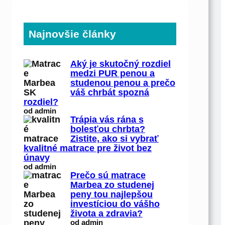
Najnovšie články
Aký je skutočný rozdiel
medzi PUR penou a
studenou penou a prečo
váš chrbát spozná
rozdiel?
od admin
Trápia vás rána s
bolesťou chrbta?
Zistite, ako si vybrať
kvalitné matrace pre život bez
únavy
od admin
Prečo sú matrace
Marbea zo studenej
peny tou najlepšou
investíciou do vášho
života a zdravia?
od admin