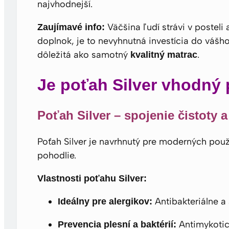
najvhodnejší.
Väčšina ľudí strávi v posteli a
Zaujímavé info:
doplnok, je to nevyhnutná investícia do váš
dôležitá ako samotný
.
kvalitný matrac
Je poťah Silver vhodný 
Poťah Silver – spojenie čistoty a
Poťah Silver je navrhnutý pre moderných použ
pohodlie.
Vlastnosti poťahu Silver:
Antibakteriálne a 
Ideálny pre alergikov:
Antimykotick
Prevencia plesní a baktérií: