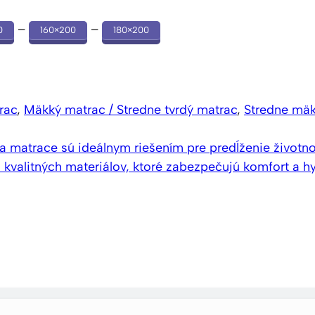
–
–
0
160×200
180×200
rac
,
Mäkký matrac / Stredne tvrdý matrac
,
Stredne mä
a matrace sú ideálnym riešením pre predĺženie životn
 kvalitných materiálov, ktoré zabezpečujú komfort a 