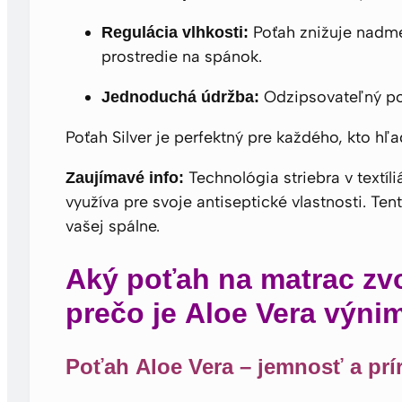
Poťah znižuje nadme
Regulácia vlhkosti:
prostredie na spánok.
Odzipsovateľný poť
Jednoduchá údržba:
Poťah Silver je perfektný pre každého, kto h
Technológia striebra v textíl
Zaujímavé info:
využíva pre svoje antiseptické vlastnosti. T
vašej spálne.
Aký poťah na matrac zvol
prečo je Aloe Vera výn
Poťah Aloe Vera – jemnosť a prí