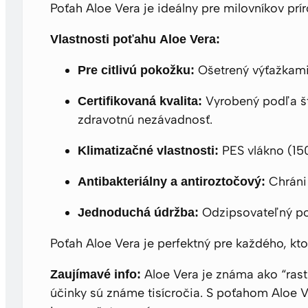
Poťah Aloe Vera je ideálny pre milovníkov prír
Vlastnosti poťahu Aloe Vera:
Ošetrený výťažkami 
Pre citlivú pokožku:
Vyrobený podľa š
Certifikovaná kvalita:
zdravotnú nezávadnosť.
PES vlákno (150
Klimatizačné vlastnosti:
Chráni 
Antibakteriálny a antiroztočový:
Odzipsovateľný poť
Jednoduchá údržba:
Poťah Aloe Vera je perfektný pre každého, kto
Aloe Vera je známa ako “rast
Zaujímavé info:
účinky sú známe tisícročia. S poťahom Aloe V