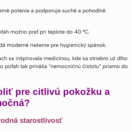
rné potenie a podporuje suché a pohodlné
ah možno prať pri teplote do 40 °C.
ľadá moderné riešenie pre hygienický spánok.
iách sa inšpirovala medicínou, kde sa striebro už dlho
ento poťah tak prináša “nemocničnú čistotu” priamo do
iť pre citlivú pokožku a
imočná?
rodná starostlivosť