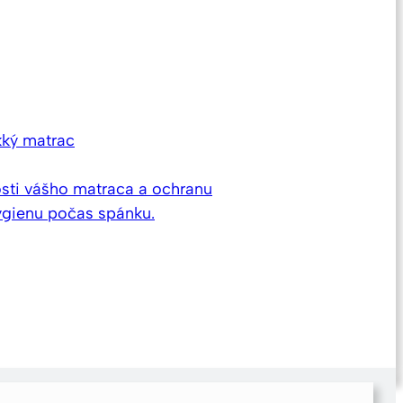
kký matrac
osti vášho matraca a ochranu
hygienu počas spánku.