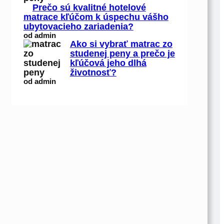
Prečo sú kvalitné hotelové
matrace kľúčom k úspechu vášho
ubytovacieho zariadenia?
od admin
Ako si vybrať matrac zo
studenej peny a prečo je
kľúčová jeho dlhá
životnosť?
od admin