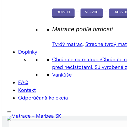
–
–
80×200
90×200
140×20
Matrace podľa tvrdosti
Tvrdý matrac
,
Stredne tvrdý mat
Doplnky
Chrániče na matrace
Chrániče n
pred nečistotami. Sú vyrobené z
Vankúše
FAQ
Kontakt
Odporúčaná kolekcia