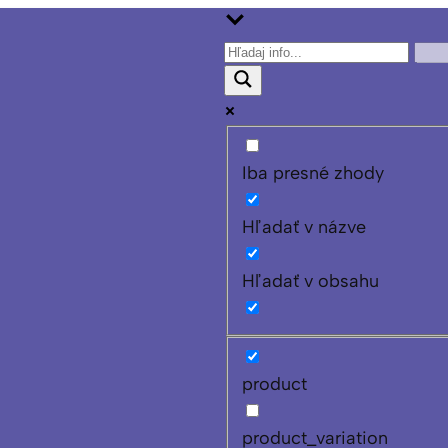
Iba presné zhody
Hľadať v názve
Hľadať v obsahu
product
product_variation