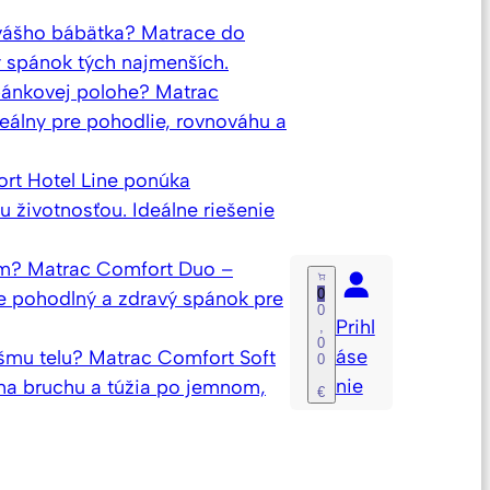
 vášho bábätka? Matrace do
ý spánok tých najmenších.
spánkovej polohe? Matrac
eálny pre pohodlie, rovnováhu a
ort Hotel Line ponúka
 životnosťou. Ideálne riešenie
om? Matrac Comfort Duo –
0
e pohodlný a zdravý spánok pre
0
Prihl
,
0
áse
šmu telu? Matrac Comfort Soft
0
nie
o na bruchu a túžia po jemnom,
€