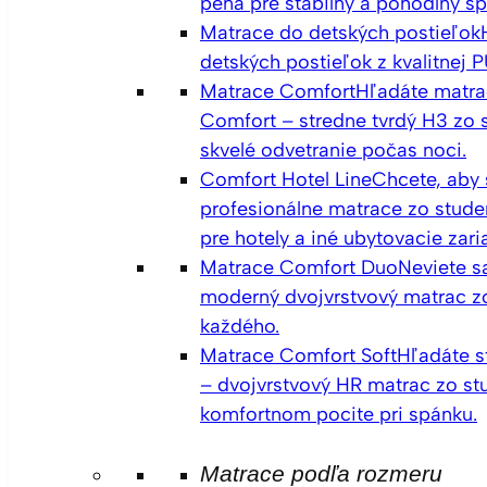
pena pre stabilný a pohodlný sp
Matrace do detských postieľok
detských postieľok z kvalitnej 
Matrace Comfort
Hľadáte matrac
Comfort – stredne tvrdý H3 zo 
skvelé odvetranie počas noci.
Comfort Hotel Line
Chcete, aby 
profesionálne matrace zo studen
pre hotely a iné ubytovacie zar
Matrace Comfort Duo
Neviete 
moderný dvojvrstvový matrac zo
každého.
Matrace Comfort Soft
Hľadáte s
– dvojvrstvový HR matrac zo stu
komfortnom pocite pri spánku.
Matrace podľa rozmeru