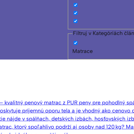
Filtruj v Kategóriách člá
Matrace
 – kvalitný penový matrac z PUR peny pre pohodlný s
oskytuje príjemnú oporu tela a je vhodný ako cenovo 
ie nájde v spálňach, detských izbách, hosťovských iz
trac, ktorý spoľahlivo podrží aj osoby nad 120 kg? M