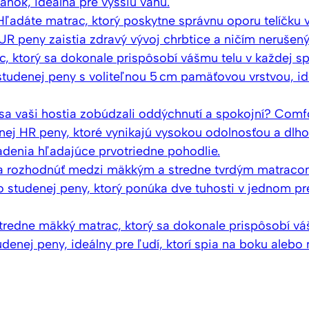
ánok, ideálna pre vyššiu váhu.
Hľadáte matrac, ktorý poskytne správnu oporu telíčku
PUR peny zaistia zdravý vývoj chrbtice a ničím nerušen
, ktorý sa dokonale prispôsobí vášmu telu v každej 
studenej peny s voliteľnou 5 cm pamäťovou vrstvou, id
sa vaši hostia zobúdzali oddýchnutí a spokojní? Comf
ej HR peny, ktoré vynikajú vysokou odolnosťou a dlhou
iadenia hľadajúce prvotriedne pohodlie.
sa rozhodnúť medzi mäkkým a stredne tvrdým matrac
 studenej peny, ktorý ponúka dve tuhosti v jednom pr
tredne mäkký matrac, ktorý sa dokonale prispôsobí vá
denej peny, ideálny pre ľudí, ktorí spia na boku aleb