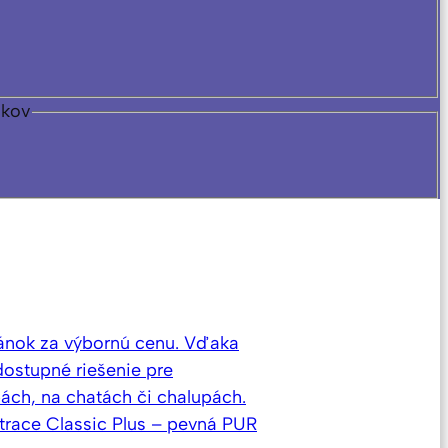
nkov
pánok za výbornú cenu. Vďaka
dostupné riešenie pre
bách, na chatách či chalupách.
atrace Classic Plus – pevná PUR